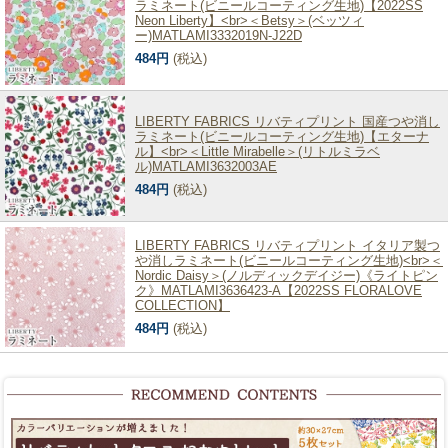
ラミネート(ビニールコーティング生地)【2022SS
Neon Liberty】<br>＜Betsy＞(ベッツィ
ー)MATLAMI3332019N-J22D
484円
(税込)
LIBERTY FABRICS リバティプリント 国産つや消し
ラミネート(ビニールコーティング生地)【エターナ
ル】<br>＜Little Mirabelle＞(リトルミラベ
ル)MATLAMI3632003AE
484円
(税込)
LIBERTY FABRICS リバティプリント イタリア製つ
や消しラミネート(ビニールコーティング生地)<br>＜
Nordic Daisy＞(ノルディックデイジー)《ライトピン
ク》MATLAMI3636423-A【2022SS FLORALOVE
COLLECTION】
484円
(税込)