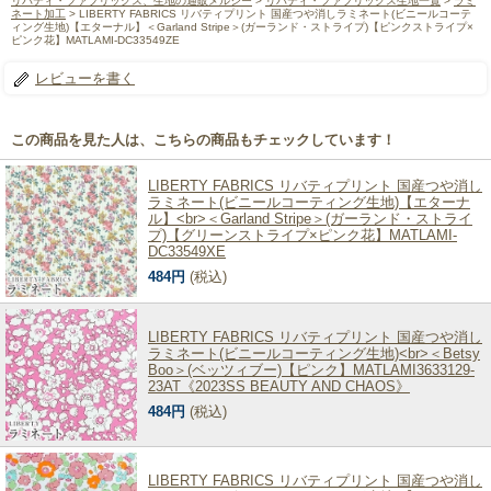
リバティ・ファブリックス、生地の通販メルシー
>
リバティ・ファブリックス生地一覧
>
ラミ
ネート加工
> LIBERTY FABRICS リバティプリント 国産つや消しラミネート(ビニールコーテ
ィング生地)【エターナル】＜Garland Stripe＞(ガーランド・ストライプ)【ピンクストライプ×
ピンク花】MATLAMI-DC33549ZE
レビューを書く
この商品を見た人は、こちらの商品もチェックしています！
LIBERTY FABRICS リバティプリント 国産つや消し
ラミネート(ビニールコーティング生地)【エターナ
ル】<br>＜Garland Stripe＞(ガーランド・ストライ
プ)【グリーンストライプ×ピンク花】MATLAMI-
DC33549XE
484円
(税込)
LIBERTY FABRICS リバティプリント 国産つや消し
ラミネート(ビニールコーティング生地)<br>＜Betsy
Boo＞(ベッツィブー)【ピンク】MATLAMI3633129-
23AT《2023SS BEAUTY AND CHAOS》
484円
(税込)
LIBERTY FABRICS リバティプリント 国産つや消し