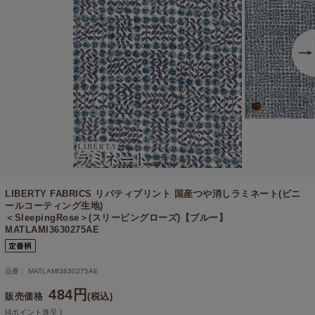
LIBERTY FABRICS リバティプリント 国産つや消しラミネート(ビニ
ールコーティング生地)
＜SleepingRose＞(スリーピングローズ)【ブルー】
MATLAMI3630275AE
品番： MATLAMI3630275AE
484円
販売価格
(税込)
[4ポイント進呈 ]