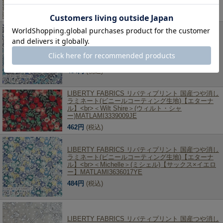
484円
(税込)
LIBERTY FABRICS リバティプリント 国産つや消し
ラミネート(ビニールコーティング生地)【エターナ
ル】<br>＜Joanna Louise＞(ジョアンナルイーズ)
【ブルー】MATLAMI3631114ZE
484円
(税込)
LIBERTY FABRICS リバティプリント 国産つや消し
ラミネート(ビニールコーティング生地)【エターナ
ル】<br>＜Wilt Shire＞(ウィルト・シャ
ー)MATLAMI3339009JE
462円
(税込)
LIBERTY FABRICS リバティプリント 国産つや消し
ラミネート(ビニールコーティング生地)【エターナ
ル】<br>＜Michelle＞(ミシェル)【サックス×イエロ
ー】MATLAMI3636017YE
484円
(税込)
LIBERTY FABRICS リバティプリント 国産つや消し