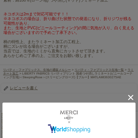
素材：綿100％(ローン地) つや消し(マット)ラミネート加工
ネコポスは2mまで対応可能です！！
※ネコポスの場合は、折り曲げた状態での発送になり、折りジワが残る
可能性があり、
また、生地とPVC(ビニールコーティング)の間に気泡が入り、白く見える
場合がございますので予めご了承下さい。
柄の特性上、またラミネート加工の工程上、
柄にズレが出る場合がございますが、
当店では、生地のミミから直角にカットさせて頂きます。
あらかじめご了承の上、ご注文をお願い致します。
リバティ・ファブリックス、生地の通販メルシー
>
リバティ・ファブリックス生地一覧
>
ラミ
ネート加工
> LIBERTY FABRICS リバティプリント 国産つや消しラミネート(ビニールコーテ
ィング生地)＜SleepingRose＞(スリーピングローズ)【ブルー】MATLAMI3630275AE
レビューを書く
この商品を見た人は、こちらの商品もチェックしています！
LIBERTY FABRICS リバティプリント 国産つや消し
ラミネート(ビニールコーティング生地)<BR>＜
SleepingRose＞(スリーピングローズ)【ベージュ】
MATLAMI3630275DE