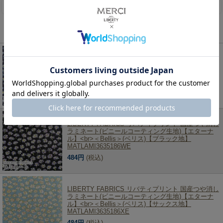
レビューを書く
この商品を見た人は、こちらの商品もチェックしています！
LIBERTY FABRICS リバティプリント 国産つや消し
ラミネート(ビニールコーティング生地)【エターナ
ル】<br>＜Bellis＞(ベリス)【ネイビー地】
MATLAMI3635186YE
484円
(税込)
LIBERTY FABRICS リバティプリント 国産つや消し
ラミネート(ビニールコーティング生地)【エターナ
ル】<br>＜Bellis＞(ベリス)【ブラック地】
MATLAMI3635186WE
484円
(税込)
LIBERTY FABRICS リバティプリント 国産つや消し
ラミネート(ビニールコーティング生地)【エターナ
ル】<br>＜Bellis＞(ベリス)【サックス地】
MATLAMI3635186XE
484円
(税込)