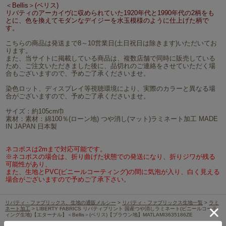
＜Bellis＞(ベリス)
リバティのアーカイヴに収められていた1920年代と1990年代の2柄をも
とに、色を換えてモダンなデイジーを水玉模様のように仕上げた柄で
す。
こちらの商品は発送まで8～10営業日(土日祝日は除きます)いただいてお
ります。
また、当サイトに掲載している商品は、複数店舗で同時に販売している
ため、ご注文いただきました後に、品切れのご連絡をさせていただく場
合もございますので、予めご了承くださいませ。
染色ロット、ディスプレイ等視聴環境により、実際のカラーと異なる場
合がございますので、予めご了承くださいませ。
サイズ：約105cm巾
素材：素材：綿100％(ローン地) つや消し(マット)ラミネート加工 MADE
IN JAPAN 日本製
ネコポスは2mまで対応可能です。
※ネコポスの場合は、折り曲げた状態での発送になり、折りジワが残る
可能性があり、
また、生地とPVC(ビニールコーティング)の間に気泡が入り、白く見える
場合がございますので予めご了承下さい。
リバティ・ファブリックス、生地の通販メルシー
>
リバティ・ファブリックス生地一覧
>
ラミ
ネート加工
> LIBERTY FABRICS リバティプリント 国産つや消しラミネート(ビニールコーテ
ィング生地)【エターナル】＜Bellis＞(ベリス)【ブラウン地】MATLAMI3635186ZE