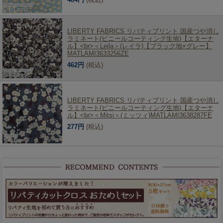
LIBERTY FABRICS リバティプリント 国産つや消し
ラミネート(ビニールコーティング生地)【エターナ
ル】<br>＜Leila＞(レイラ)【ブラック地×グレー】
MATLAMI3633256ZE
462円
(税込)
LIBERTY FABRICS リバティプリント 国産つや消し
ラミネート(ビニールコーティング生地)【エターナ
ル】<br>＜Mitsi＞(ミッツィ)MATLAMI3638287FE
277円
(税込)