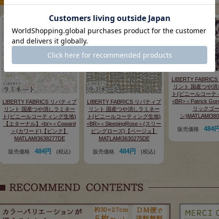
LIBERTY FABRI
リント 国産つや消
ト(ビニールコーテ
<BR>＜Patrick G
LIBERTY FABRICS リバティプ
LIBERTY FABRICS リバティプ
リックゴ
リント 国産つや消しラミネー
リント 国産つや消しラミネー
ン)MATLAMI380
ト(ビニールコーティング生地)
ト(ビニールコーティング生地)
【エターナル】<br>＜Coward
<BR>＜SleepingRose＞(スリー
484
販売価格
＞(カワード)【ピンク】
ピングローズ)【ベージュ】
MATLAMI3638277DE
MATLAMI3630275DE
484円
484円
販売価格
(税込)
販売価格
(税込)