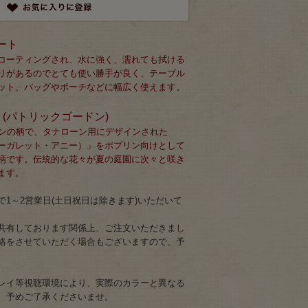
ート
コーティングされ、水に強く、濡れても拭ける
リがあるのでとても使い勝手が良く、テーブル
ット、バッグやポーチなどに幅広く使えます。
don＞(パトリックゴードン)
ションの柄で、タナローン用にデザインされた
nie （マーガレット・アニー）」をポプリン向けとして
柄です。伝統的な花々が夏の庭園に次々と咲き
ます。
1～2営業日(土日祝日は除きます)いただいて
共有しております関係上、ご注文いただきまし
絡をさせていただく場合もございますので、予
。
レイ等視聴環境により、実際のカラーと異なる
、予めご了承くださいませ。