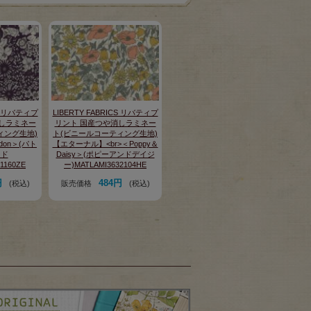
CS リバティプ
LIBERTY FABRICS リバティプ
しラミネー
リント 国産つや消しラミネー
ィング生地)
ト(ビニールコーティング生地)
ordon＞(パト
【エターナル】<br>＜Poppy＆
ード
Daisy＞(ポピーアンドデイジ
1160ZE
ー)MATLAMI3632104HE
円
484円
(税込)
販売価格
(税込)