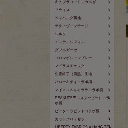
キュプラコットンカルゼ
フライス
ベンベルグ裏地
テクノヴィンテージ
シルク
エステルシフォン
ダブルガーゼ
コロンボシャンブレー
マドラスチェック
生産終了（廃盤）生地
ハローキティコラボ柄
マイメロ＆キキララコラボ柄
PEANUTS™（スヌーピー）コラ
ボ柄
ピーターラビットコラボ柄
カットクロスセット
LIBERTY FABRICS × HANG TEN