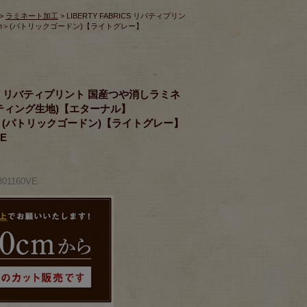
>
ラミネート加工
> LIBERTY FABRICS リバティプリン
don＞(パトリックゴードン)【ライトグレー】
》
RICS リバティプリント 国産つや消しラミネ
ティング生地)【エターナル】
rdon＞(パトリックゴードン)【ライトグレー】
VE
01160VE