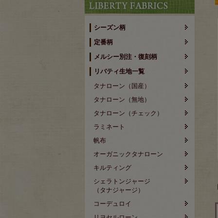
シーズン柄
定番柄
メルシー別注・復刻柄
リバティ生地一覧
タナローン（国産）
タナローン（無地）
タナローン（チェック）
ラミネート
帆布
オーガニックタナローン
キルティング
シェラトンジャージ
（タナジャージ）
コーデュロイ
リヨセルローン