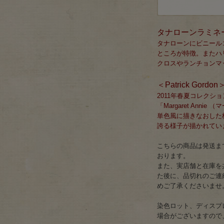
タナローンラミネ
タナローンにビニール
ところが特徴。またハ
クロスやランチョンマ
＜Patrick Gor
2011年春夏コレク
「Margaret An
単色風に描きなおした
誇る様子が描かれてい
こちらの商品は発送まで
おります。
また、実店舗と在庫を
た後に、品切れのご連
めご了承くださいませ
染色ロット、ディスプ
場合がございますので