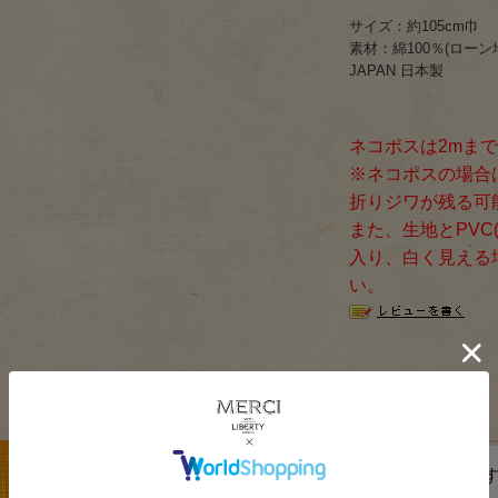
サイズ：約105cm巾
素材：綿100％(ローン地
JAPAN 日本製
ネコポスは2mま
※ネコポスの場合
折りジワが残る可
また、生地とPVC
入り、白く見える
い。
この商品を見た人は、こちらの商品もチェックしていま