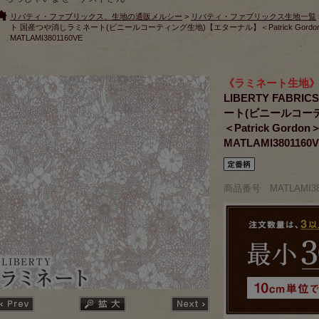
リバティ・ファブリックス、生地の通販メルシー
>
リバティ・ファブリックス生地一覧
ト 国産つや消しラミネート(ビニールコーティング生地)【エターナル】＜Patrick Gor
MATLAMI3801160VE
《ラミネート生地
LIBERTY FAB
ート(ビニールコー
＜Patrick Go
MATLAMI3801160
商品番号 MATLAMI38