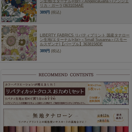
ン生地(エターナル)<br>＜AngelicaGarla＞(アンジェ
リカ・ガーラ)3631034AE
389円
(税込)
LIBERTY FABRICS リバティプリント 国産タナロー
ン生地(エターナル)<br>＜Small Susanna＞(スモー
ルスザンナ)【パープル】3638158DE
389円
(税込)