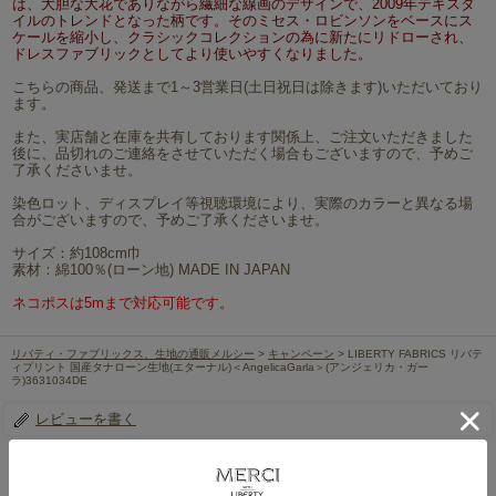
は、大胆な大花でありながら繊細な線画のデザインで、2009年テキスタ
イルのトレンドとなった柄です。そのミセス・ロビンソンをベースにス
ケールを縮小し、クラシックコレクションの為に新たにリドローされ、
ドレスファブリックとしてより使いやすくなりました。
こちらの商品、発送まで1～3営業日(土日祝日は除きます)いただいており
ます。
また、実店舗と在庫を共有しております関係上、ご注文いただきました
後に、品切れのご連絡をさせていただく場合もございますので、予めご
了承くださいませ。
染色ロット、ディスプレイ等視聴環境により、実際のカラーと異なる場
合がございますので、予めご了承くださいませ。
サイズ：約108cm巾
素材：綿100％(ローン地) MADE IN JAPAN
ネコポスは5mまで対応可能です。
リバティ・ファブリックス、生地の通販メルシー
>
キャンペーン
> LIBERTY FABRICS リバテ
ィプリント 国産タナローン生地(エターナル)＜AngelicaGarla＞(アンジェリカ・ガー
ラ)3631034DE
レビューを書く
この商品を見た人は、こちらの商品もチェックしています！