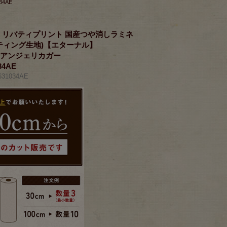
4AE
RICS リバティプリント 国産つや消しラミネ
ティング生地)【エターナル】
la＞(アンジェリカガー
34AE
31034AE