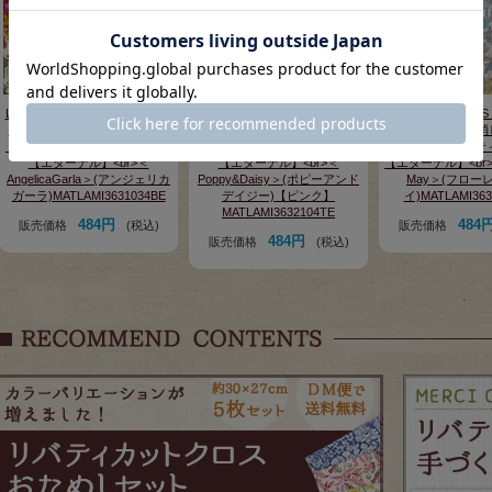
LIBERTY FABRICS リバティプ
LIBERTY FABRICS リバティプ
LIBERTY FABRI
リント 国産つや消しラミネー
リント 国産つや消しラミネー
リント 国産つや消
ト(ビニールコーティング生地)
ト(ビニールコーティング生地)
ト(ビニールコーテ
【エターナル】<br>＜
【エターナル】<br>＜
【エターナル】<br>＜
AngelicaGarla＞(アンジェリカ
Poppy&Daisy＞(ポピーアンド
May＞(フロー
ガーラ)MATLAMI3631034BE
デイジー)【ピンク】
イ)MATLAMI363
MATLAMI3632104TE
484円
484
販売価格
(税込)
販売価格
484円
販売価格
(税込)