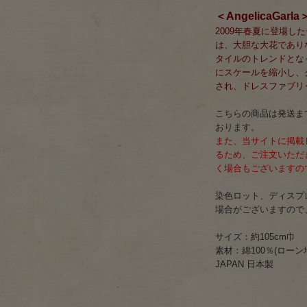
＜AngelicaGa
2009年春夏に登場したデ
は、大胆な大花であり
タイルのトレンドとな
にスケールを縮小し、
され、ドレスファブリ
こちらの商品は発送まで
おります。
また、当サイトに掲載
るため、ご注文いただ
く場合もございますの
染色ロット、ディスプ
場合がございますので
サイズ：約105cm巾
素材：綿100％(ローン地
JAPAN 日本製