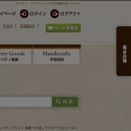
リバティ・ファブリックスの正規販売店 メルシー
Q＆A
店舗紹介
生地の絞り込み検索
RICS リバティプリント 国産つや消しラミネート(ビニールコ