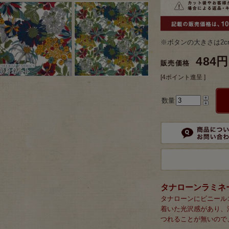
※ボタンの大きさは2c
484円
販売価格
[4ポイント進呈 ]
数量
タナローンラミネ
タナローンにビニール
着いた光沢感があり、
つれることが無いので