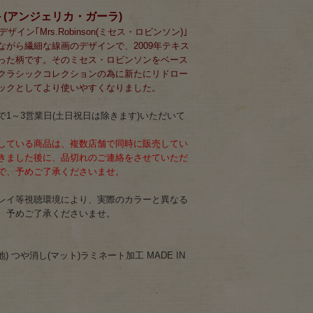
rla＞(アンジェリカ・ガーラ)
ザイン｢Mrs.Robinson(ミセス・ロビンソン)｣
ながら繊細な線画のデザインで、2009年テキス
った柄です。そのミセス・ロビンソンをベース
クラシックコレクションの為に新たにリドロー
ックとしてより使いやすくなりました。
1～3営業日(土日祝日は除きます)いただいて
している商品は、複数店舗で同時に販売してい
きました後に、品切れのご連絡をさせていただ
で、予めご了承くださいませ。
レイ等視聴環境により、実際のカラーと異なる
、予めご了承くださいませ。
) つや消し(マット)ラミネート加工 MADE IN