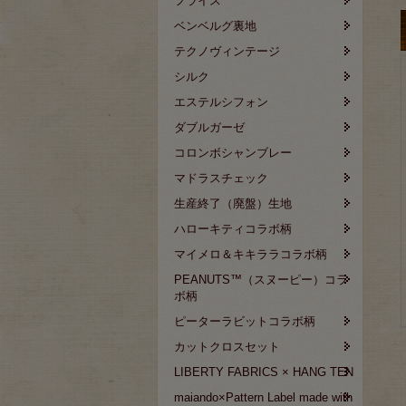
フライス
ベンベルグ裏地
テクノヴィンテージ
シルク
エステルシフォン
ダブルガーゼ
コロンボシャンブレー
マドラスチェック
生産終了（廃盤）生地
ハローキティコラボ柄
マイメロ＆キキララコラボ柄
PEANUTS™（スヌーピー）コラ
ボ柄
ピーターラビットコラボ柄
カットクロスセット
LIBERTY FABRICS × HANG TEN
maiando×Pattern Label made with