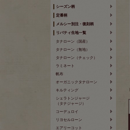
シーズン柄
定番柄
メルシー別注・復刻柄
リバティ生地一覧
タナローン（国産）
タナローン（無地）
タナローン（チェック）
ラミネート
帆布
オーガニックタナローン
キルティング
シェラトンジャージ
（タナジャージ）
コーデュロイ
リヨセルローン
エアリーコット