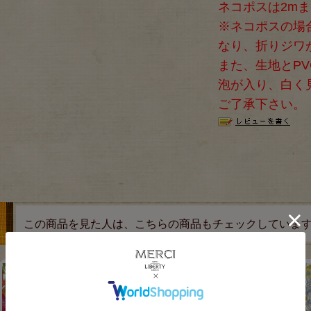
ネコポスは2m
※ネコポスの場
なり、折りジワ
また、生地とPV
泡が入り、白く
ご了承下さい。
この商品を見た人は、こちらの商品もチェックしていま