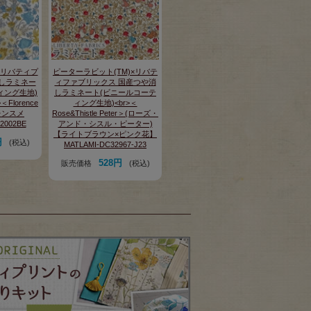
CS リバティプ
ピーターラビット(TM)×リバテ
しラミネー
ィファブリックス 国産つや消
ィング生地)
しラミネート(ビニールコーテ
Florence
ィング生地)<br>＜
レンスメ
Rose&Thistle Peter＞(ローズ・
2002BE
アンド・シスル・ピーター)
【ライトブラウン×ピンク花】
円
(税込)
MATLAMI-DC32967-J23
528円
販売価格
(税込)