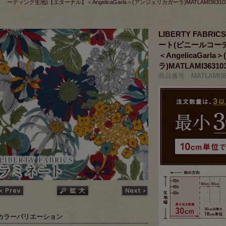
ーティング生地)【エターナル】＜AngelicaGarla＞(アンジェリカガーラ)MATLAMI363103
LIBERTY FAB
ート(ビニールコー
＜AngelicaGar
ラ)MATLAMI36310
商品番号 MATLAMI36
カラーバリエーション