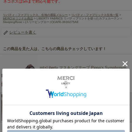
ネコポスは5mまで対応可能です。
リバティ・ファブリックス、生地の通販メルシー
>
リバティ・ファブリックス生地一覧
>
MERCIオリジナル商品
> LIBERTY FABRICS リバティプリントを使ったカフェカーテン＜
SleepingRose＞(スリーピングローズ)CAFE-3630275AE
レビューを書く
この商品を見た人は、こちらの商品もチェックしています！
mt×Liberty マスキングテープ Pippa‘s Symphonym
リバティプリント MTLIBE10
440円
(税込)
LIBERTY FABRICS リバティプリントを使ったカフ
ェカーテン<br>＜Field Flower＞(フィールドフラワ
ー)CAFE-3335758LD
308円
(税込)