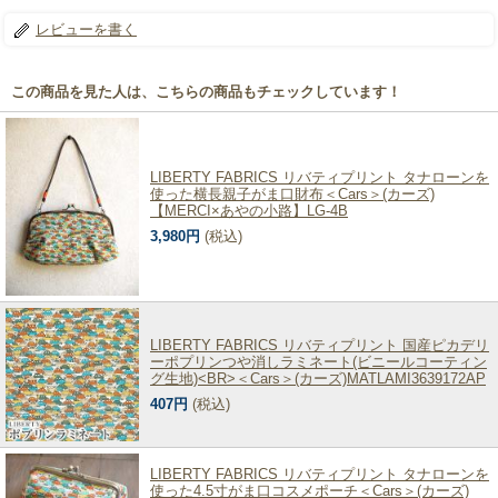
レビューを書く
この商品を見た人は、こちらの商品もチェックしています！
LIBERTY FABRICS リバティプリント タナローンを
使った横長親子がま口財布＜Cars＞(カーズ)
【MERCI×あやの小路】LG-4B
3,980円
(税込)
LIBERTY FABRICS リバティプリント 国産ピカデリ
ーポプリンつや消しラミネート(ビニールコーティン
グ生地)<BR>＜Cars＞(カーズ)MATLAMI3639172AP
407円
(税込)
LIBERTY FABRICS リバティプリント タナローンを
使った4.5寸がま口コスメポーチ＜Cars＞(カーズ)