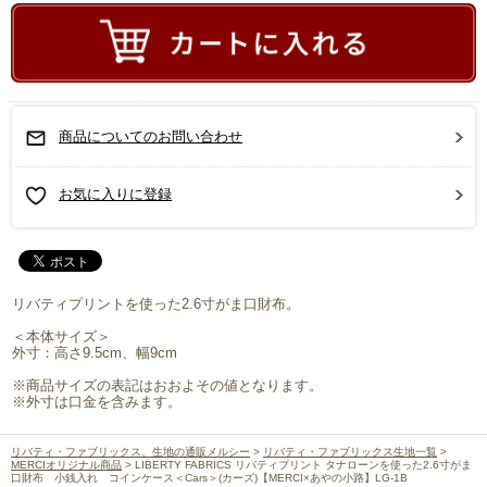
商品についてのお問い合わせ
お気に入りに登録
リバティプリントを使った2.6寸がま口財布。
＜本体サイズ＞
外寸：高さ9.5cm、幅9cm
※商品サイズの表記はおおよその値となります。
※外寸は口金を含みます。
リバティ・ファブリックス、生地の通販メルシー
>
リバティ・ファブリックス生地一覧
>
MERCIオリジナル商品
> LIBERTY FABRICS リバティプリント タナローンを使った2.6寸がま
口財布 小銭入れ コインケース＜Cars＞(カーズ)【MERCI×あやの小路】LG-1B