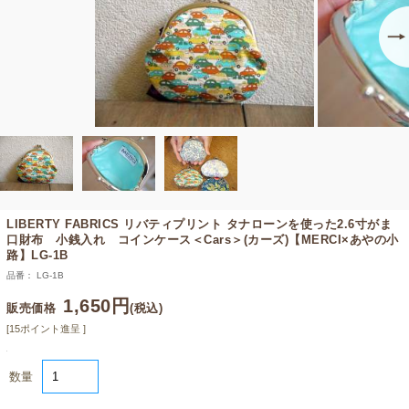
LIBERTY FABRICS リバティプリント タナローンを使った2.6寸がま
口財布 小銭入れ コインケース＜Cars＞(カーズ)【MERCI×あやの小
路】LG-1B
品番： LG-1B
1,650円
販売価格
(税込)
[15ポイント進呈 ]
数量