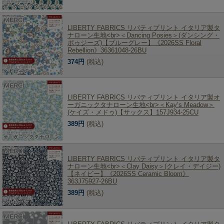
LIBERTY FABRICS リバティプリント イタリア製タ
ナローン生地<br>＜Dancing Posies＞(ダンシング・
ポゥジーズ)【ブルーグレー】《2026SS Floral
Rebellion》36361048-26BU
374円
(税込)
LIBERTY FABRICS リバティプリント イタリア製オ
ーガニックタナローン生地<br>＜Kay’s Meadow＞
(ケイズ・メドゥ)【サックス】157J934-25CU
389円
(税込)
LIBERTY FABRICS リバティプリント イタリア製タ
ナローン生地<br>＜Clay Daisy＞(クレイ・デイジー)
【ネイビー】《2026SS Ceramic Bloom》
363J75927-26BU
389円
(税込)