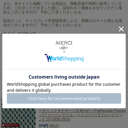
また、当サイトに掲載している商品は、複数店舗で同時に販売している
ため、ご注文いただきました後に、品切れのご連絡をさせていただく場
合もございますので、予めご了承くださいませ。
染色ロット、ディスプレイ等視聴環境により、実際のカラーと異なる場
合がございますので、予めご了承くださいませ。
サイズ：約108cm巾
素材：綿100％(ローン地) Made in Italy イタリア製
ネコポスは5mまで対応可能です。
リバティ・ファブリックス、生地の通販メルシー
>
リバティ・ファブリックス生地一覧
>
オー
ガニックタナローン
> LIBERTY FABRICS リバティプリント イタリア製オーガニックタナロー
ン生地＜Farthingale Paisley＞(ファージンゲイル・ペイズリー)【グレー】157J935-25CU
レビューを書く
この商品を見た人は、こちらの商品もチェックしています！
LIBERTY FABRICS リバティプリント イタリア製オ
ーガニックタナローン生地<br>＜Farthingale Paisley
＞(ファージンゲイル・ペイズリー)【ブルーグリー
ン】157J935-25DU
374円
(税込)