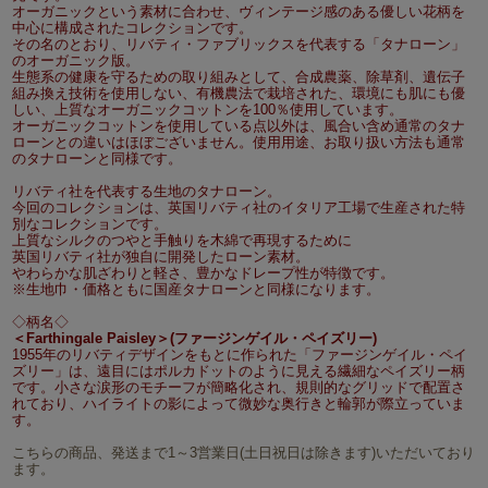
オーガニックという素材に合わせ、ヴィンテージ感のある優しい花柄を
中心に構成されたコレクションです。
その名のとおり、リバティ・ファブリックスを代表する「タナローン」
のオーガニック版。
生態系の健康を守るための取り組みとして、合成農薬、除草剤、遺伝子
組み換え技術を使用しない、有機農法で栽培された、環境にも肌にも優
しい、上質なオーガニックコットンを100％使用しています。
オーガニックコットンを使用している点以外は、風合い含め通常のタナ
ローンとの違いはほぼございません。使用用途、お取り扱い方法も通常
のタナローンと同様です。
リバティ社を代表する生地のタナローン。
今回のコレクションは、英国リバティ社のイタリア工場で生産された特
別なコレクションです。
上質なシルクのつやと手触りを木綿で再現するために
英国リバティ社が独自に開発したローン素材。
やわらかな肌ざわりと軽さ、豊かなドレープ性が特徴です。
※生地巾・価格ともに国産タナローンと同様になります。
◇柄名◇
＜Farthingale Paisley＞(ファージンゲイル・ペイズリー)
1955年のリバティデザインをもとに作られた「ファージンゲイル・ペイ
ズリー」は、遠目にはポルカドットのように見える繊細なペイズリー柄
です。小さな涙形のモチーフが簡略化され、規則的なグリッドで配置さ
れており、ハイライトの影によって微妙な奥行きと輪郭が際立っていま
す。
こちらの商品、発送まで1～3営業日(土日祝日は除きます)いただいており
ます。