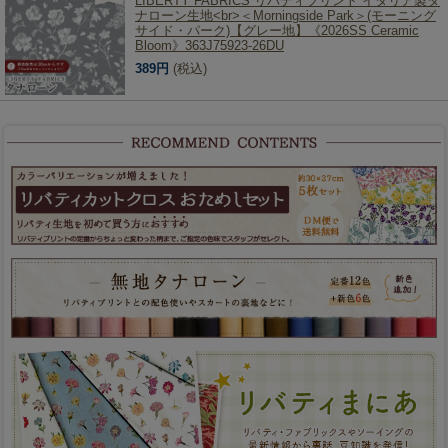
LIBERTY FABRICS リバティプリント イタリア製タ
ナローン生地<br>＜Morningside Park＞(モーニング
サイド・パーク)【グレー地】《2026SS Ceramic
Bloom》363J75923-26DU
389円
(税込)