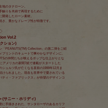
生地のタナローン。
手触りを木綿で再現するために
に開発したローン素材。
軽さ、豊かなドレープ性が特徴です。
◇
on Vol.2
クション)
EANUTS(TM) Collection」の第二弾をご紹
ィプリントのキュートで爽やかなデザインに、
UTSの仲間たちが映えるポップな仕上がりとな
年にアメリカの新聞7紙で連載がスタートした
シュルツ氏が亡くなる直前の1999年12月ま
続けられました。現在も世界中で愛されている
バティ・ファブリックス」が待望のデザインコ
day＞(サニー・ホリディ)
密に手描きされた、サンタローザのあるカリフ