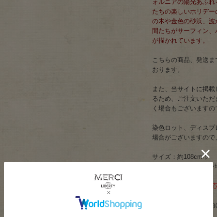
ォルニアの陽光あふれ
たちの楽しいホリデー
の木や金色の砂浜、波
間たちがサーフィン、
が描かれています。
こちらの商品、発送まで
おります。
また、当サイトに掲載
るため、ご注文いただ
く場合もございますの
染色ロット、ディスプ
場合がございますので
サイズ：約108cm巾
素材：綿100％(ローン地)
ネコポスは5mまで対
※このプリントは契約
ます。