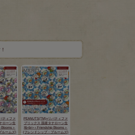
す！
×リバティファ
PEANUTS(TM)×リバティファ
ナローン生
ブリックス 国産タナローン生
p Blooms＞
地<br>＜Friendship Blooms＞
ブルームズ)
(フレンドシップ・ブルームズ)