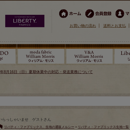
お買い物の流れ
送料とお支払
026年8月16日（日）夏期休業中の対応・発送業務について
いらっしゃいませ ゲストさん
リバティ・ファブリックス、生地の通販メルシー
>
リバティ・ファブリックス生地一覧