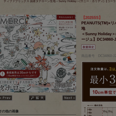
ティファブリックス 国産タナローン生地＜Sunny Holiday＞(サニー・ホリディ)【コーラル
【2025SS】
PEANUTS(TM
地
＜Sunny Holi
ージュ】DC34860-J
商品番号 DC34860-J
その他の画像