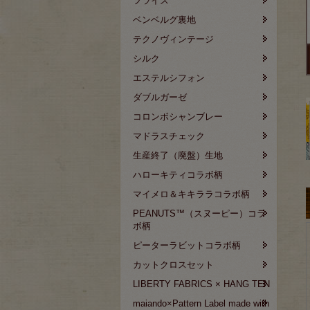
フライス
ベンベルグ裏地
テクノヴィンテージ
シルク
エステルシフォン
ダブルガーゼ
コロンボシャンブレー
マドラスチェック
生産終了（廃盤）生地
ハローキティコラボ柄
マイメロ＆キキララコラボ柄
PEANUTS™（スヌーピー）コラ
ボ柄
ピーターラビットコラボ柄
カットクロスセット
LIBERTY FABRICS × HANG TEN
maiando×Pattern Label made with