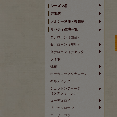
シーズン柄
定番柄
メルシー別注・復刻柄
リバティ生地一覧
タナローン（国産）
タナローン（無地）
タナローン（チェック）
ラミネート
帆布
オーガニックタナローン
キルティング
シェラトンジャージ
（タナジャージ）
コーデュロイ
リヨセルローン
エアリーコット