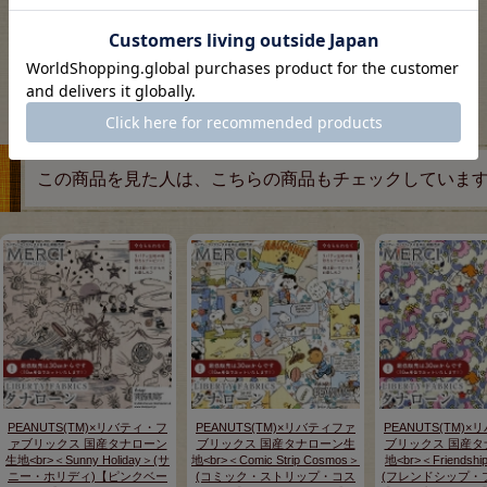
この商品を見た人は、こちらの商品もチェックしていま
PEANUTS(TM)×リバティ・フ
PEANUTS(TM)×リバティファ
PEANUTS(TM)
ァブリックス 国産タナローン
ブリックス 国産タナローン生
ブリックス 国産タ
生地<br>＜Sunny Holiday＞(サ
地<br>＜Comic Strip Cosmos＞
地<br>＜Friendshi
ニー・ホリディ)【ピンクベー
(コミック・ストリップ・コス
(フレンドシップ・