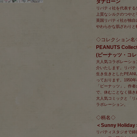
タナローン
リバティ社を代表する
上質なシルクのつやと
英国リバティ社が独自
やわらかな肌ざわりと
◇コレクション名
PEANUTS Collecti
(ピーナッツ・コレ
大人気コラボレーション「P
介いたします。リバテ
生き生きとしたPEAN
っております。1950
「ピーナッツ」。作者の
で、休むことなく描き
大人気コミックと「リ
ラボレーション。
◇柄名◇
＜Sunny Holi
リバティスタジオで綿