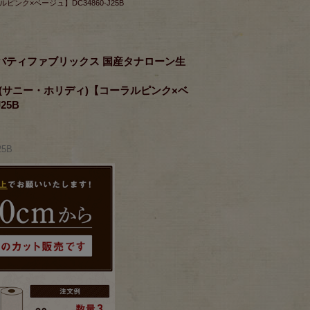
ピンク×ベージュ】DC34860-J25B
)×リバティファブリックス 国産タナローン生
day＞(サニー・ホリディ)【コーラルピンク×ベ
25B
25B