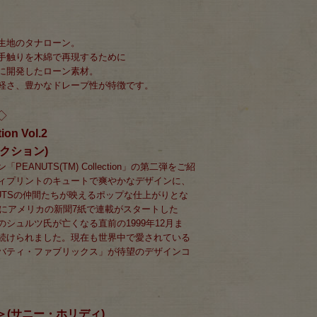
生地のタナローン。
手触りを木綿で再現するために
に開発したローン素材。
軽さ、豊かなドレープ性が特徴です。
◇
on Vol.2
クション)
EANUTS(TM) Collection」の第二弾をご紹
ィプリントのキュートで爽やかなデザインに、
UTSの仲間たちが映えるポップな仕上がりとな
年にアメリカの新聞7紙で連載がスタートした
シュルツ氏が亡くなる直前の1999年12月ま
続けられました。現在も世界中で愛されている
バティ・ファブリックス」が待望のデザインコ
day＞(サニー・ホリディ)