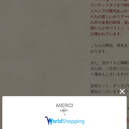
リバティスタジオで綿
ォルニアの陽光あふれ
たちの楽しいホリデー
の木や金色の砂浜、波
間たちがサーフィン、
が描かれています。
こちらの商品、発送まで
おります。
また、当サイトに掲載
るため、ご注文いただ
く場合もございますの
染色ロット、ディスプ
場合がございますので
サイズ：約108cm巾
素材：綿100％(ローン地)
ネコポスは5mまで対