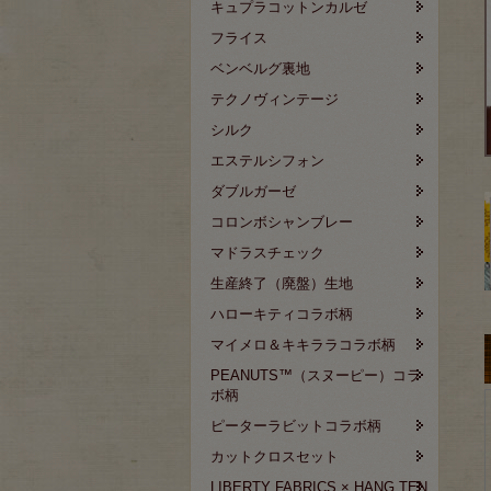
キュプラコットンカルゼ
フライス
ベンベルグ裏地
テクノヴィンテージ
シルク
エステルシフォン
ダブルガーゼ
コロンボシャンブレー
マドラスチェック
生産終了（廃盤）生地
ハローキティコラボ柄
マイメロ＆キキララコラボ柄
PEANUTS™（スヌーピー）コラ
ボ柄
ピーターラビットコラボ柄
カットクロスセット
LIBERTY FABRICS × HANG TEN