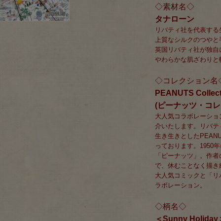
◇素材名◇
タナローン
リバティ社を代表する
上質なシルクのつやと
英国リバティ社が独自
やわらかな肌ざわりと
◇コレクション名
PEANUTS Collecti
(ピーナッツ・コレ
大人気コラボレーション「P
介いたします。リバテ
生き生きとしたPEAN
っております。1950
「ピーナッツ」。作者の
で、休むことなく描き
大人気コミックと「リ
ラボレーション。
◇柄名◇
＜Sunny Holi