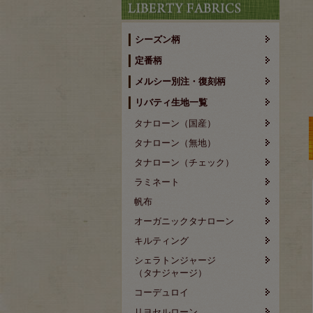
シーズン柄
定番柄
メルシー別注・復刻柄
リバティ生地一覧
タナローン（国産）
タナローン（無地）
タナローン（チェック）
ラミネート
帆布
オーガニックタナローン
キルティング
シェラトンジャージ
（タナジャージ）
コーデュロイ
リヨセルローン