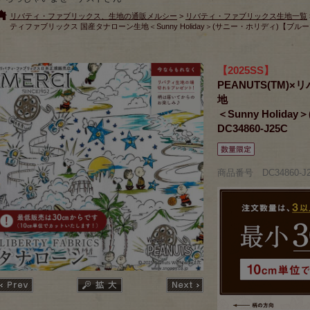
リバティ・ファブリックス、生地の通販メルシー
>
リバティ・ファブリックス生地一覧
ティファブリックス 国産タナローン生地＜Sunny Holiday＞(サニー・ホリディ)【ブルー×イ
【2025SS】
PEANUTS(TM
地
＜Sunny Holi
DC34860-J25C
商品番号 DC34860-J