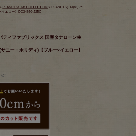
>
PEANUTS(TM) COLLECTION
> PEANUTS(TM)×リバ
エロー】DC34860-J25C
)×リバティファブリックス 国産タナローン生
day＞(サニー・ホリディ)【ブルー×イエロー】
25C