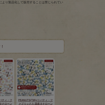
により製品化して販売することは禁じられてい
す！
×リバティ・フ
PEANUTS(TM)×リバティ・フ
タナローン
ァブリックス 国産タナローン