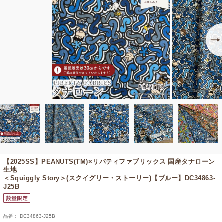
【2025SS】
PEANUTS(TM)×リバティファブリックス 国産タナローン
生地
＜Squiggly Story＞(スクイグリー・ストーリー)【ブルー】DC34863-
J25B
品番： DC34863-J25B