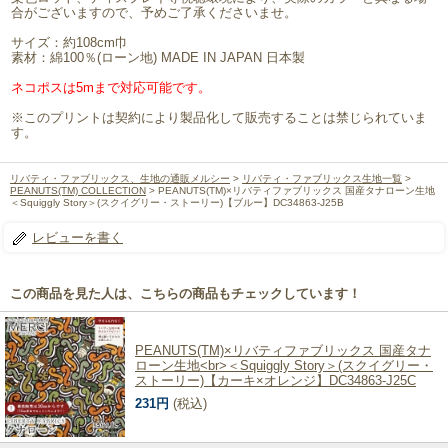
合がございますので、予めご了承くださいませ。
サイズ：約108cm巾
素材：綿100％(ローン地) MADE IN JAPAN 日本製
ネコポスは5mまで対応可能です。
※このプリントは契約により製品化して販売することは禁じられていま
す。
リバティ・ファブリックス、生地の通販メルシー
>
リバティ・ファブリックス生地一覧
>
PEANUTS(TM) COLLECTION
> PEANUTS(TM)×リバティファブリックス 国産タナローン生地
＜Squiggly Story＞(スクイグリー・ストーリー)【ブルー】DC34863-J25B
レビューを書く
この商品を見た人は、こちらの商品もチェックしています！
PEANUTS(TM)×リバティファブリックス 国産タナ
ローン生地<br>＜Squiggly Story＞(スクイグリー・
ストーリー)【カーキ×オレンジ】DC34863-J25C
231円
(税込)