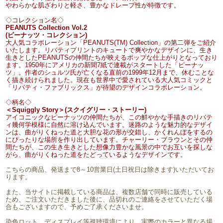
やわらかな肌ざわりと軽さ、豊かなドレープ性が特徴です。
◇コレクション名◇
PEANUTS Collection Vol.2
(ピーナッツ・コレクション)
大人気コラボレーション「PEANUTS(TM) Collection」の第二弾をご紹介
いたします。リバティプリントのキュートで爽やかなデザインに、生き
生きとしたPEANUTSの仲間たちが映えるポップな仕上がりとなっており
ます。1950年にアメリカの新聞7紙で連載がスタートした「ピーナッ
ツ」。作者のシュルツ氏が亡くなる直前の1999年12月まで、休むことな
く描き続けられました。現在も世界中で愛されている大人気コミックと
「リバティ・ファブリックス」が待望のデザインコラボレーション。
◇柄名◇
＜Squiggly Story＞(スクイグリー・ストーリー)
アイコニックなピーナッツの仲間たちが、この鮮やかな手描きのリバテ
ィ幾何学模様に自然に溶け込んでいます。迷路のような魅力的なデザイ
ンは、曲がりくねった道と大胆な花の形が交錯し、かくれんぼをするの
にぴったりな場所を作り出しています。チャーリー・ブラウンとその仲
間たちが、この生き生きとした想像力豊かな風景の中でお互いを探しな
がら、曲がりくねった道をたどっているようなデザインです。
こちらの商品、発送まで8～10営業日(土日祝日は除きます)いただいてお
ります。
また、当サイトに掲載している商品は、複数店舗で同時に販売している
ため、ご注文いただきました後に、品切れのご連絡をさせていただく場
合もございますので、予めご了承くださいませ。
染色ロット、ディスプレイ等視聴環境により、実際のカラーと異なる場