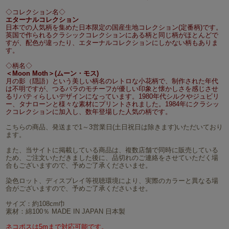
◇コレクション名◇
エターナルコレクション
日本での人気柄を集めた日本限定の国産生地コレクション(定番柄)です。
英国で作られるクラシックコレクションにある柄と同じ柄がほとんどで
すが、配色が違ったり、エターナルコレクションにしかない柄もありま
す。
◇柄名◇
＜Moon Moth＞(ムーン・モス)
月の影（隠語）という美しい柄名のレトロな小花柄で、制作された年代
は不明ですが、つるバラのモチーフが優しい印象と懐かしさを感じさせ
るリバティらしいデザインになっています。1980年代シルクやジュビリ
ー、タナローンと様々な素材にプリントされました。1984年にクラシッ
クコレクションに加入し、数年登場した人気の柄です。
こちらの商品、発送まで1～3営業日(土日祝日は除きます)いただいており
ます。
また、当サイトに掲載している商品は、複数店舗で同時に販売している
ため、ご注文いただきました後に、品切れのご連絡をさせていただく場
合もございますので、予めご了承くださいませ。
染色ロット、ディスプレイ等視聴環境により、実際のカラーと異なる場
合がございますので、予めご了承くださいませ。
サイズ：約108cm巾
素材：綿100％ MADE IN JAPAN 日本製
ネコポスは5mまで対応可能です。