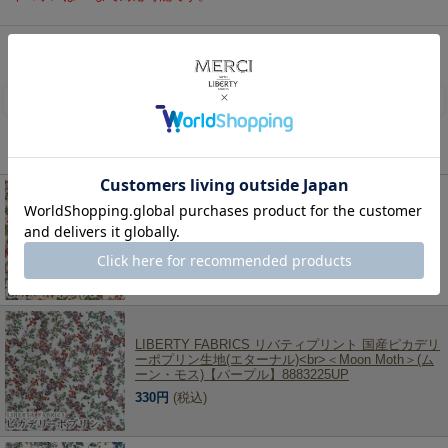
リバティ・ファブリックス、生地の通販メルシー
>
リバティ・ファブリックス生地一覧
>
ピカ
デリーポプリン
> LIBERTY FABRICS リバティプリント 国産ピカデリーポプリン生地(エター
ナル)＜Moon Moth＞(ムーン・モス)【ブラウン】8883225DP
レビューを書く
この商品を見た人は、こちらの商品もチェックしています！
LIBERTY FABRICS リバティプリント 国産ピカデリ
ーポプリン生地(エターナル)<br>＜Moon Moth＞(ム
ーン・モス)【グリーン】8883225EP
330円
(税込)
LIBERTY FABRICS リバティプリント 国産ピカデリ
ーポプリン生地(エターナル)<br>＜Moon Moth＞(ム
ーン・モス)【パープル】8883225UP
330円
(税込)