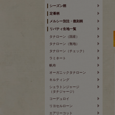
シーズン柄
定番柄
メルシー別注・復刻柄
リバティ生地一覧
タナローン（国産）
タナローン（無地）
タナローン（チェック）
ラミネート
帆布
オーガニックタナローン
キルティング
シェラトンジャージ
（タナジャージ）
コーデュロイ
リヨセルローン
エアリーコット