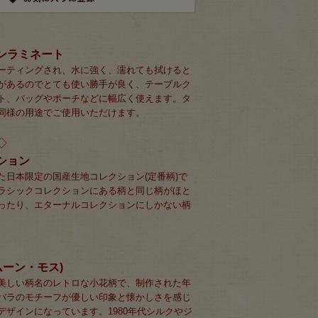
ンラミネート
ーティングされ、水に強く、濡れても拭けると
があるのでとても使い勝手が良く、テーブルク
ト、バッグやポーチなどに幅広く使えます。タ
同様の用途でご使用いただけます。
◇
ション
た日本限定の国産生地コレクション(定番柄)で
ラシックコレクションにある柄と同じ柄がほと
ったり、エターナルコレクションにしかない柄
(ムーン・モス)
美しい柄名のレトロな小花柄で、制作された年
バラのモチーフが優しい印象と懐かしさを感じ
デザインになっています。1980年代シルクやジ