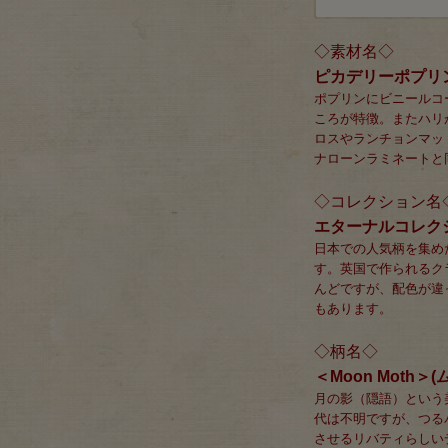
◇素材名◇
ピカデリーポプリ
ポプリンにビニールコ
ころが特徴。またハリ
ロスやランチョンマッ
ナローンラミネートと
◇コレクション名
エターナルコレク
日本での人気柄を集め
す。英国で作られるク
んどですが、配色が違
もあります。
◇柄名◇
＜Moon Moth＞
月の影（隠語）という
代は不明ですが、つる
させるリバティらしい