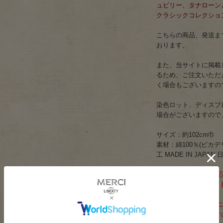
ュビリー、タナローン
クラシックコレクショ
こちらの商品、発送まで
おります。
また、当サイトに掲載
るため、ご注文いただ
く場合もございますの
染色ロット、ディスプ
場合がございますので
サイズ：約102cm巾
素材：綿100％(ピカ
工 MADE IN JAPAN
ネコポスは2mまで対
※ネコポスの場合は、
る可能性があり、
また、生地とPVC(ビ
える場合がございます