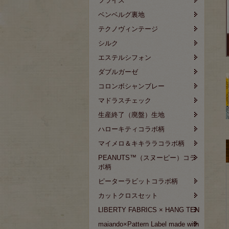
フライス
ベンベルグ裏地
テクノヴィンテージ
シルク
エステルシフォン
ダブルガーゼ
コロンボシャンブレー
マドラスチェック
生産終了（廃盤）生地
ハローキティコラボ柄
マイメロ＆キキララコラボ柄
PEANUTS™（スヌーピー）コラ
ボ柄
ピーターラビットコラボ柄
カットクロスセット
LIBERTY FABRICS × HANG TEN
maiando×Pattern Label made with