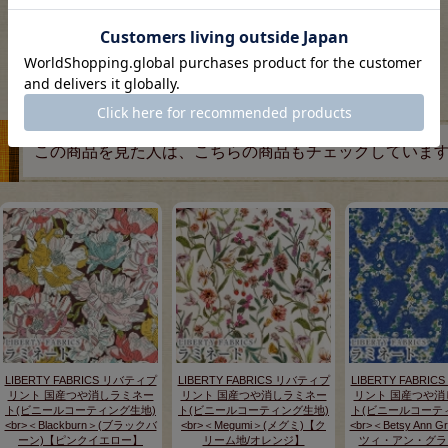
この商品を見た人は、こちらの商品もチェックしていま
LIBERTY FABRICS リバティプ
LIBERTY FABRICS リバティプ
LIBERTY FABRI
リント 国産つや消しラミネー
リント 国産つや消しラミネー
リント 国産つや消
ト(ビニールコーティング生地)
ト(ビニールコーティング生地)
ト(ビニールコーテ
<br>＜Blackburn＞(ブラックバ
<br>＜Megumi＞(メグミ)【ク
<br>＜Betsy Ann Gr
ーン)【ピンクイエロー】
リーム地/オレンジ】
ツィ・アン・グラ