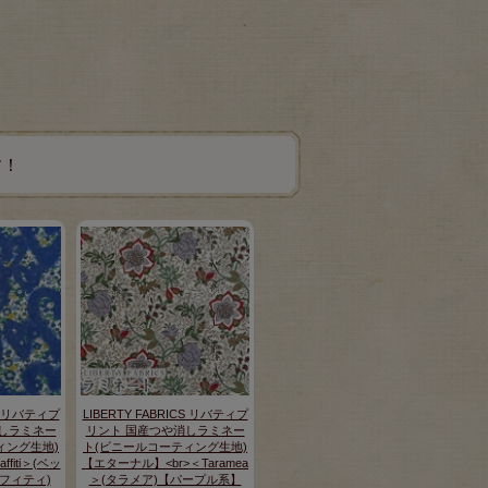
す！
CS リバティプ
LIBERTY FABRICS リバティプ
しラミネー
リント 国産つや消しラミネー
ィング生地)
ト(ビニールコーティング生地)
affiti＞(ベッ
【エターナル】<br>＜Taramea
フィティ)
＞(タラメア)【パープル系】