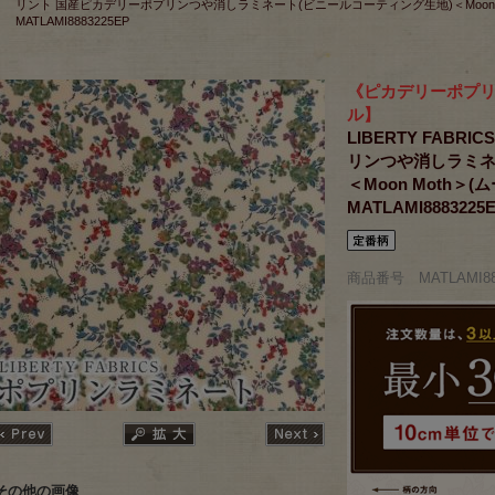
リント 国産ピカデリーポプリンつや消しラミネート(ビニールコーティング生地)＜Moon 
MATLAMI8883225EP
《ピカデリーポプリ
ル】
LIBERTY FAB
リンつや消しラミネ
＜Moon Moth＞
MATLAMI8883225
商品番号 MATLAMI88
その他の画像