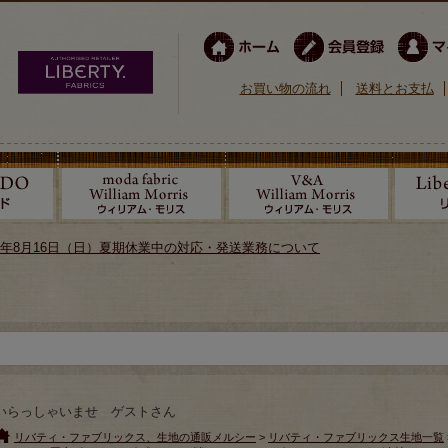
お買い物の流れ
送料とお支払
026年8月16日（日）夏期休業中の対応・発送業務について
いらっしゃいませ ゲストさん
リバティ・ファブリックス、生地の通販メルシー
>
リバティ・ファブリックス生地一覧