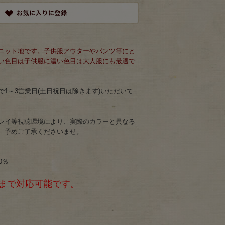
ニット地です。子供服アウターやパンツ等にと
い色目は子供服に濃い色目は大人服にも最適で
1～3営業日(土日祝日は除きます)いただいて
レイ等視聴環境により、実際のカラーと異なる
、予めご了承くださいませ。
0％
mまで対応可能です。