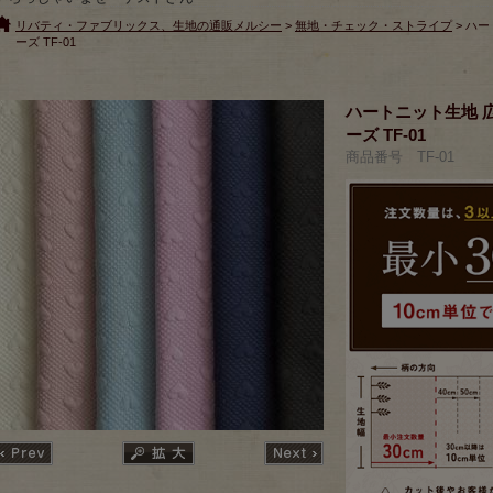
リバティ・ファブリックス、生地の通販メルシー
>
無地・チェック・ストライプ
> ハ
ーズ TF-01
ハートニット生地 広
ーズ TF-01
商品番号 TF-01