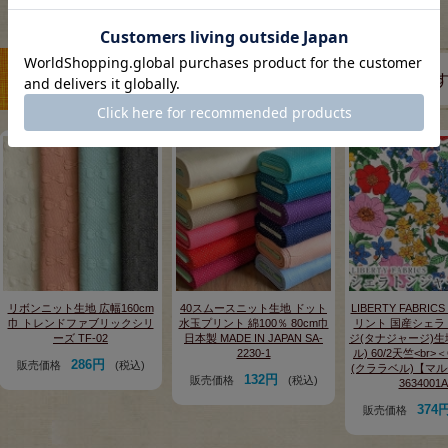
この商品を見た人は、こちらの商品もチェックしていま
リボンニット生地 広幅160cm
40スムースニット生地 ドット
LIBERTY FABRI
巾 トレンドファブリックシリ
水玉プリント 綿100％ 80cm巾
リント 国産シェラ
ーズ TF-02
日本製 MADE IN JAPAN SA-
ジ(タナジャージ)生
2230-1
ル) 60/2天竺<br>＜C
286円
販売価格
(税込)
(クララベル)【マ
132円
販売価格
(税込)
3634001
374
販売価格