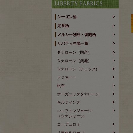
シーズン柄
定番柄
メルシー別注・復刻柄
リバティ生地一覧
タナローン（国産）
タナローン（無地）
タナローン（チェック）
ラミネート
帆布
オーガニックタナローン
キルティング
シェラトンジャージ
（タナジャージ）
コーデュロイ
リヨセルローン