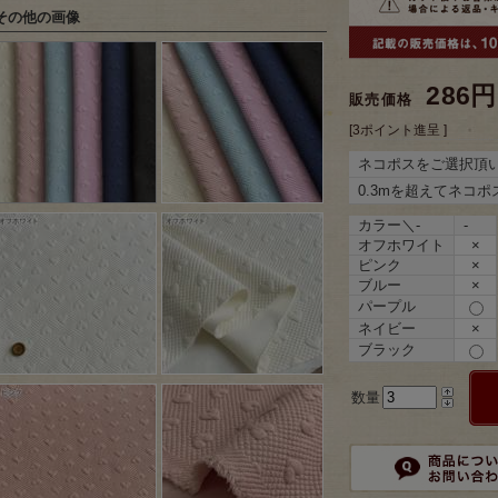
その他の画像
286円
販売価格
[3ポイント進呈 ]
ネコポスをご選択頂
0.3mを超えてネコ
カラー＼-
-
オフホワイト
×
ピンク
×
ブルー
×
パープル
ネイビー
×
ブラック
数量