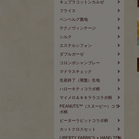
キュプラコットンカルゼ
フライス
ベンベルグ裏地
テクノヴィンテージ
シルク
エステルシフォン
ダブルガーゼ
コロンボシャンブレー
マドラスチェック
生産終了（廃盤）生地
ハローキティコラボ柄
マイメロ＆キキララコラボ柄
PEANUTS™（スヌーピー）コラ
ボ柄
ピーターラビットコラボ柄
カットクロスセット
LIBERTY FABRICS × HANG TEN