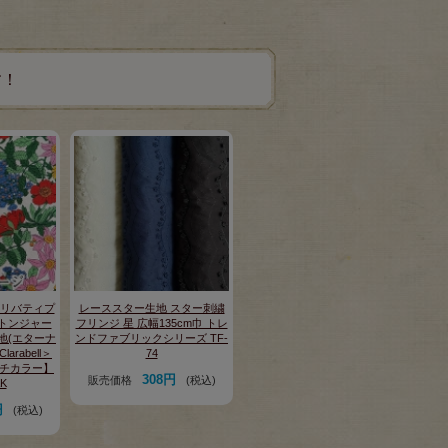
す！
CS リバティプ
レーススター生地 スター刺繍
トンジャー
フリンジ 星 広幅135cm巾 トレ
地(エターナ
ンドファブリックシリーズ TF-
larabell＞
74
ルチカラー】
308円
販売価格
(税込)
AK
円
(税込)