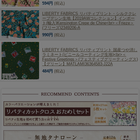
594円
(税込)
LIBERTY FABRICS リバティプリント・シルククレ
ープデシン生地【2019AWコレクション】インポー
ト(輸入)Kensington Crepe de Chine<br>＜Frieze＞
(フリーズ)2349206-A
990円
(税込)
LIBERTY FABRICS リバティプリント 国産つや消し
ラミネート(ビニールコーティング生地)<br>＜
Festive Greetings＞(フェスティブグリーティングス)
【グリーン】MATLAMI36364583-J22A
484円
(税込)