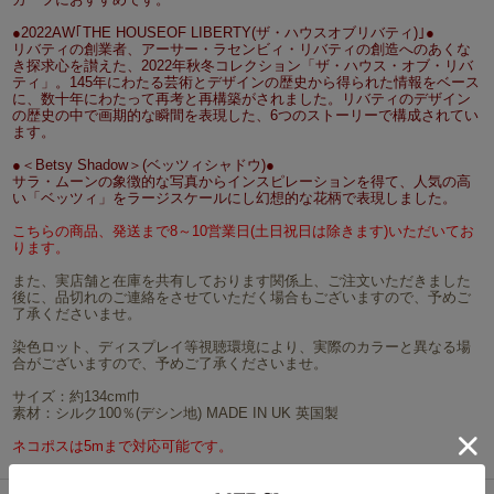
●2022AW｢THE HOUSEOF LIBERTY(ザ・ハウスオブリバティ)｣●
リバティの創業者、アーサー・ラセンビィ・リバティの創造へのあくな
き探求心を讃えた、2022年秋冬コレクション「ザ・ハウス・オブ・リバ
ティ」。145年にわたる芸術とデザインの歴史から得られた情報をベース
に、数十年にわたって再考と再構築がされました。リバティのデザイン
の歴史の中で画期的な瞬間を表現した、6つのストーリーで構成されてい
ます。
●＜Betsy Shadow＞(ベッツィシャドウ)●
サラ・ムーンの象徴的な写真からインスピレーションを得て、人気の高
い「ベッツィ」をラージスケールにし幻想的な花柄で表現しました。
こちらの商品、発送まで8～10営業日(土日祝日は除きます)いただいてお
ります。
また、実店舗と在庫を共有しております関係上、ご注文いただきました
後に、品切れのご連絡をさせていただく場合もございますので、予めご
了承くださいませ。
染色ロット、ディスプレイ等視聴環境により、実際のカラーと異なる場
合がございますので、予めご了承くださいませ。
サイズ：約134cm巾
素材：シルク100％(デシン地) MADE IN UK 英国製
ネコポスは5mまで対応可能です。