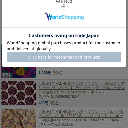
リバティ・ファブリックス、生地の通販メルシー
>
リバティ・ファブリックス生地一覧
>
シル
ク
> LIBERTY FABRICS リバティプリント シルククレープデシン生地 インポート(輸
入)Kensington Crepe de Chine＜Betsy Shadow＞(ベッツィシャドウ)【イエロー地】
2342211-A《2022AW THE HOUSE OF LIBERTY》
レビューを書く
この商品を見た人は、こちらの商品もチェックしています！
LIBERTY FABRICS リバティプリント シルククレー
プデシン生地 インポート(輸入)Kensington Crepe de
Chine<br>＜Betsy Shadow＞(ベッツィシャドウ)【ピ
ンク地】2342211-C《2022AW THE HOUSE OF
LIBERTY》
1,100円
(税込)
LIBERTY FABRICS リバティプリント・国産ピカデ
リーポプリンつや消しラミネート(ビニールコーティ
ング生地)<BR>＜Bosphorus＞(ボスフォラ
ス)MATLAMI3636278ZP
429円
(税込)
LIBERTY FABRICS リバティプリント・シルククレ
ープデシン生地【2019AWコレクション】インポー
ト(輸入)Kensington Crepe de Chine<br>＜Frieze＞
(フリーズ)2349206-B