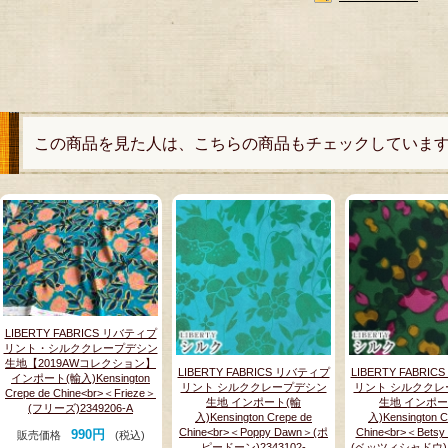
この商品を見た人は、こちらの商品もチェックしていま
LIBERTY FABRICS リバティプ
リント・シルククレープデシン
生地【2019AWコレクション】
LIBERTY FABRICS リバティプ
LIBERTY FABRI
インポート(輸入)Kensington
リント シルククレープデシン
リント シルククレ
Crepe de Chine<br>＜Frieze＞
生地 インポート(輸
生地 インポー
(フリーズ)2349206-A
入)Kensington Crepe de
入)Kensington C
Chine<br>＜Poppy Dawn＞(ポ
Chine<br>＜Bets
990円
販売価格
(税込)
ピードーン)2343102-
(ベッツィシャドウ