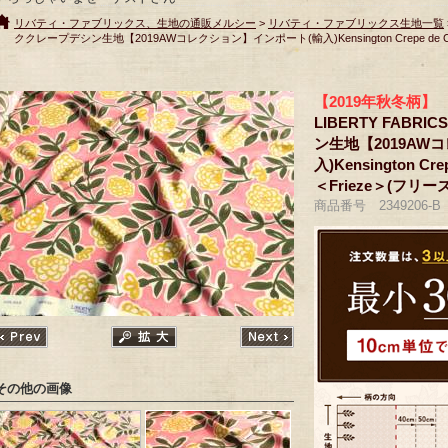
リバティ・ファブリックス、生地の通販メルシー
>
リバティ・ファブリックス生地一覧
ククレープデシン生地【2019AWコレクション】インポート(輸入)Kensington Crepe de Chin
【2019年秋冬柄】
LIBERTY FAB
ン生地【2019AW
入)Kensington Cre
＜Frieze＞(フリーズ)
商品番号 2349206-B
その他の画像