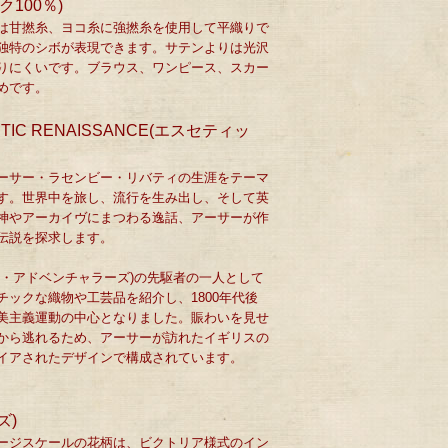
100％)
は甘撚糸、ヨコ糸に強撚糸を使用して平織りで
独特のシボが表現できます。サテンよりは光沢
りにくいです。ブラウス、ワンピース、スカー
めです。
ETIC RENAISSANCE(エスセティッ
ーサー・ラセンビー・リバティの生涯をテーマ
す。世界中を旅し、流行を生み出し、そして英
神やアーカイヴにまつわる逸話、アーサーが作
伝説を探求します。
ト・アドベンチャラーズ)の先駆者の一人として
チックな織物や工芸品を紹介し、1800年代後
美主義運動の中心となりました。賑わいを見せ
から逃れるため、アーサーが訪れたイギリスの
イアされたデザインで構成されています。
ズ)
ージスケールの花柄は、ビクトリア様式のイン