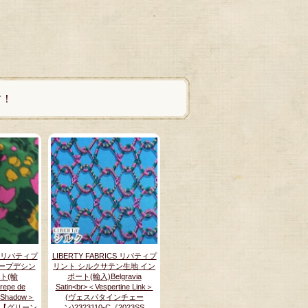
す！
CS リバティプ
LIBERTY FABRICS リバティプ
ープデシン
リント シルクサテン生地 イン
ト(輸
ポート(輸入)Belgravia
repe de
Satin<br>＜Vespertine Link＞
y Shadow＞
(ヴェスパタインチェー
)【グリーン
ン)2323110-C《2023SS