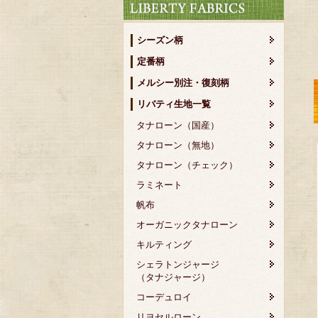
シーズン柄
定番柄
メルシー別注・復刻柄
リバティ生地一覧
タナローン（国産）
タナローン（無地）
タナローン（チェック）
ラミネート
帆布
オーガニックタナローン
キルティング
シェラトンジャージ
（タナジャージ）
コーデュロイ
リヨセルローン