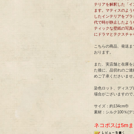
テリアを解釈した「イ
ます。マティスのよう
したインテリアをブラ
代で時が静止したよう
ティックな壁紙の写真
にドラマとテクスチャ
こちらの商品、発送まで
おります。
また、実店舗と在庫を
た後に、品切れのご連
めご了承くださいませ
染色ロット、ディスプ
場合がございますので
サイズ：約134cm巾
素材：シルク100％(デシン
ネコポスは5m