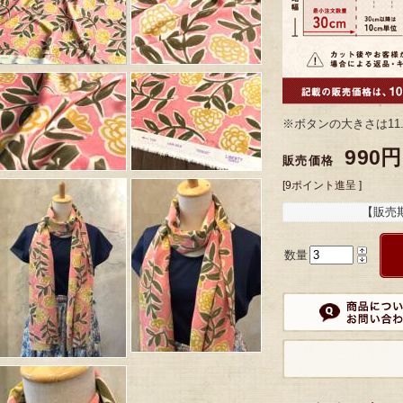
※ボタンの大きさは11
990円
販売価格
[9ポイント進呈 ]
【販売
数量