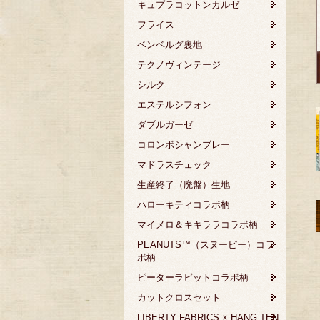
キュプラコットンカルゼ
フライス
ベンベルグ裏地
テクノヴィンテージ
シルク
エステルシフォン
ダブルガーゼ
コロンボシャンブレー
マドラスチェック
生産終了（廃盤）生地
ハローキティコラボ柄
マイメロ＆キキララコラボ柄
PEANUTS™（スヌーピー）コラ
ボ柄
ピーターラビットコラボ柄
カットクロスセット
LIBERTY FABRICS × HANG TEN