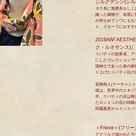
シルクデシン(シルク
タテ糸に無撚糸もしく
織った織物で、表面に
が抑えめでシワにもな
ト、スカーフにおすす
2019AW｢AESTH
ク・ルネサンス)｣
リバティの創業者、ア
にしたコレクションで
国紳士であった彼の精
り上げたリバティ社の
冒険商人(マーチャン
彼は、世界中のエキゾ
半、リバティの店は唯
たロンドンの店の喧騒
田園風景からインスパ
＜Frieze＞(フリー
アクリルで描かれたラ