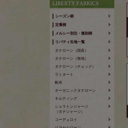
シーズン柄
定番柄
メルシー別注・復刻柄
リバティ生地一覧
タナローン（国産）
タナローン（無地）
タナローン（チェック）
ラミネート
帆布
オーガニックタナローン
キルティング
シェラトンジャージ
（タナジャージ）
コーデュロイ
リヨセルローン