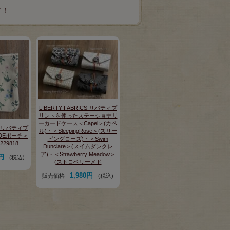
す！
LIBERTY FABRICS リバティプ
リントを使ったステーショナリ
ーカードケース＜Capel＞(カペ
CS リバティプ
ル)・＜SleepingRose＞(スリー
DEポーチ＜
ピングローズ)・＜Swim
229818
Dunclare＞(スイムダンクレ
ア)・＜Strawberry Meadow＞
0円
(税込)
(ストロベリーメド
1,980円
販売価格
(税込)