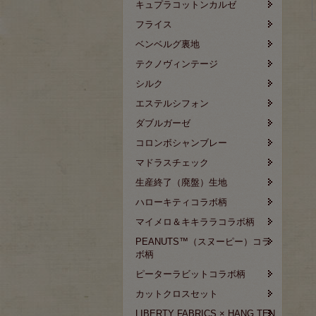
キュプラコットンカルゼ
フライス
ベンベルグ裏地
テクノヴィンテージ
シルク
エステルシフォン
ダブルガーゼ
コロンボシャンブレー
マドラスチェック
生産終了（廃盤）生地
ハローキティコラボ柄
マイメロ＆キキララコラボ柄
PEANUTS™（スヌーピー）コラ
ボ柄
ピーターラビットコラボ柄
カットクロスセット
LIBERTY FABRICS × HANG TEN