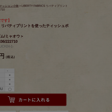
ァッション小物
> LIBERTY FABRICS リバティプリント
710
能です】
RICS リバティプリントを使ったティッシュポ
ム/ミャオウ＞
836/222710
CH24-1-
0円
(税込)
-
×
×
×
U