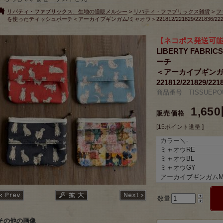
リバティ・ファブリックス、生地の通販メルシー
>
リバティ・ファブリックス雑貨
>
フ
を使ったティッシュポーチ＜アーカイブギンガム/ミャオウ＞221812/221829/221836/222
【ネコポス発送可
LIBERTY FAB
ーチ
＜アーカイブギンガ
221812/221829/221
商品番号 TISSUEPOU
1,65
販売価格
[15ポイント進呈 ]
カラー＼-
ミャオウRE
ミャオウBL
ミャオウGY
アーカイブギンガムM
数量
その他の画像