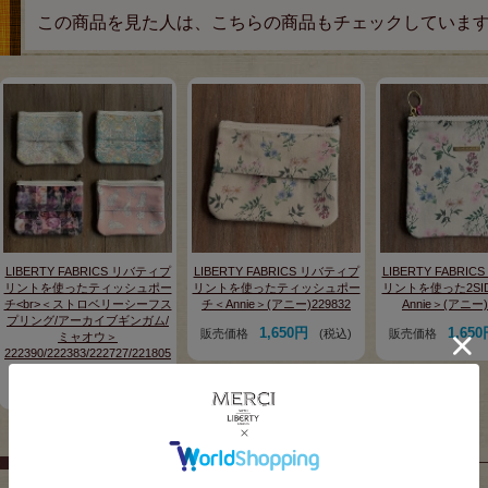
この商品を見た人は、こちらの商品もチェックしていま
LIBERTY FABRICS リバティプ
LIBERTY FABRICS リバティプ
LIBERTY FABRI
リントを使ったティッシュポー
リントを使ったティッシュポー
リントを使った2SI
チ<br>＜ストロベリーシーフス
チ＜Annie＞(アニー)229832
Annie＞(アニー)
プリング/アーカイブギンガム/
1,650円
1,65
販売価格
(税込)
販売価格
ミャオウ＞
222390/222383/222727/221805
1,650円
販売価格
(税込)