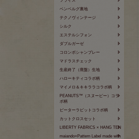
フライス
ベンベルグ裏地
テクノヴィンテージ
シルク
エステルシフォン
ダブルガーゼ
コロンボシャンブレー
マドラスチェック
生産終了（廃盤）生地
ハローキティコラボ柄
マイメロ＆キキララコラボ柄
PEANUTS™（スヌーピー）コラ
ボ柄
ピーターラビットコラボ柄
カットクロスセット
LIBERTY FABRICS × HANG TEN
maiando×Pattern Label made with