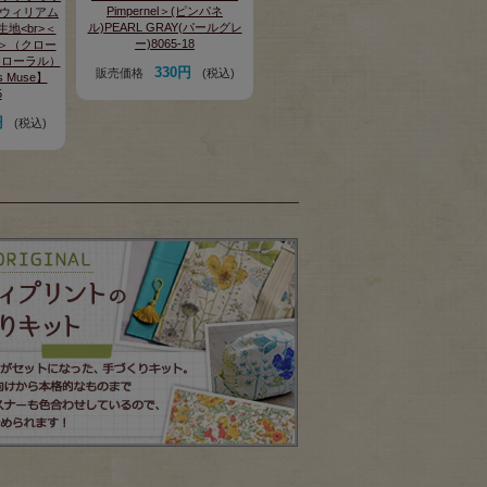
Pimpernel＞(ピンパネ
ris ウィリアム
ル)PEARL GRAY(パールグレ
地<br>＜
ー)8065-18
oral＞（クロー
フローラル）
330円
販売価格
(税込)
s Muse】
5
円
(税込)