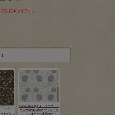
まで対応可能です。
す！
moda fabrics(モダ・ファブリッ
クス)William Morris ウィリアム
モリス オパール生地<br>＜
モダ・ファブリッ