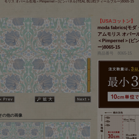
モリス オパール生地＜Pimpernel＞(ピンパネル)TEAL BLUE(ティールブルー)8065-15
【USAコットン】
moda fabrics(モ
アムモリス オパー
＜Pimpernel＞(
ー)8065-15
商品番号 8065-15
その他の画像