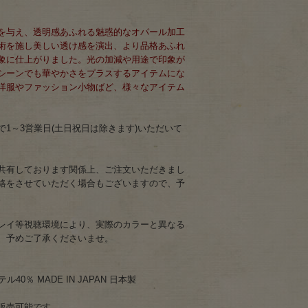
を与え、透明感あふれる魅惑的なオパール加工
術を施し美しい透け感を演出、より品格あふれ
象に仕上がりました。光の加減や用途で印象が
シーンでも華やかさをプラスするアイテムにな
洋服やファッション小物ばど、様々なアイテム
1～3営業日(土日祝日は除きます)いただいて
共有しております関係上、ご注文いただきまし
絡をさせていただく場合もございますので、予
。
レイ等視聴環境により、実際のカラーと異なる
、予めご了承くださいませ。
40％ MADE IN JAPAN 日本製
販売可能です。