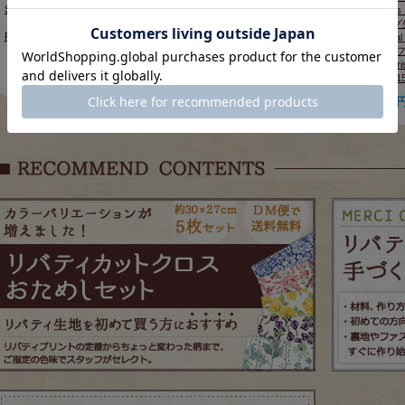
Strawberry Thief＞(ストロベリ
Strawberry Thief＞(ストロベリ
クス)William Mor
ースィーフ)いちご泥棒＜
ースィーフ)いちご泥棒＜
モリス シーチング生
POWDER GRAY(パウダーグレ
POWDER PINK(パウダーピン
Clover Small Fl
ー)＞8076-18
ク)＞8076-17
バー・スモール・
ブラック 【Morri
330円
330円
販売価格
(税込)
販売価格
(税込)
13385-1
220
販売価格