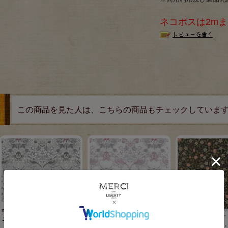
ネコポスは2m
この商品を見た人は、こちらの商品もチェックしていま
moda fabrics(モダ・ファブリッ
moda fabrics(モダ・ファブリッ
クス)William Morris ウィリアム
クス)William Morris ウィリアム
モリス オパール生地<br>＜
モリス オパール生地<br>＜
moda fabrics(