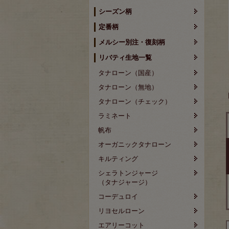
シーズン柄
定番柄
メルシー別注・復刻柄
リバティ生地一覧
タナローン（国産）
タナローン（無地）
タナローン（チェック）
ラミネート
帆布
オーガニックタナローン
キルティング
シェラトンジャージ
（タナジャージ）
コーデュロイ
リヨセルローン
エアリーコット