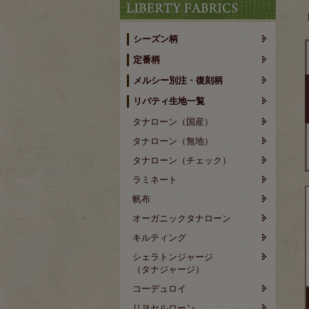
シーズン柄
定番柄
メルシー別注・復刻柄
リバティ生地一覧
タナローン（国産）
タナローン（無地）
タナローン（チェック）
ラミネート
帆布
オーガニックタナローン
キルティング
シェラトンジャージ
（タナジャージ）
コーデュロイ
リヨセルローン