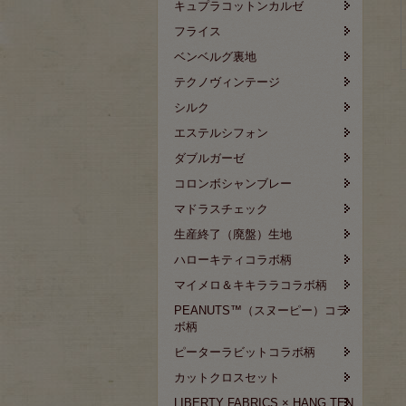
キュプラコットンカルゼ
フライス
ベンベルグ裏地
テクノヴィンテージ
シルク
エステルシフォン
ダブルガーゼ
コロンボシャンブレー
マドラスチェック
生産終了（廃盤）生地
ハローキティコラボ柄
マイメロ＆キキララコラボ柄
PEANUTS™（スヌーピー）コラ
ボ柄
ピーターラビットコラボ柄
カットクロスセット
LIBERTY FABRICS × HANG TEN