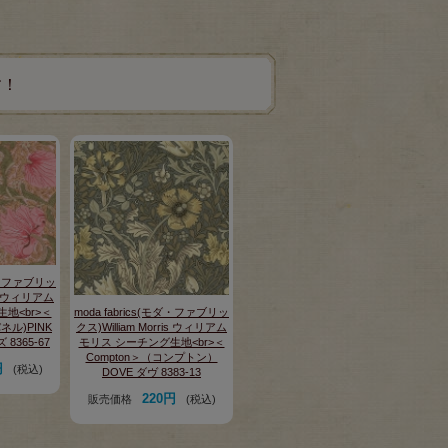
す！
モダ・ファブリッ
ris ウィリアム
moda fabrics(モダ・ファブリッ
地<br>＜
クス)William Morris ウィリアム
パネル)PINK
モリス シーチング生地<br>＜
8365-67
Compton＞（コンプトン）
円
(税込)
DOVE ダヴ 8383-13
220円
販売価格
(税込)