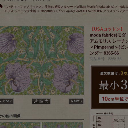
リバティ・ファブリックス、生地の通販メルシー
>
William Morris(moda fabric)
> moda
モリス シーチング生地＜Pimpernel＞(ピンパネル)GRASS LAVENDER グラスラベンダー 8
【USAコットン】
moda fabrics(モ
アムモリス シーチ
＜Pimpernel＞(
ンダー 8365-66
商品番号 8365-66
その他の画像