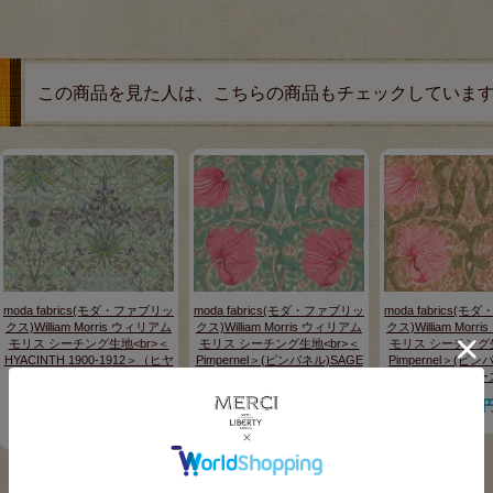
この商品を見た人は、こちらの商品もチェックしていま
moda fabrics(モダ・ファブリッ
moda fabrics(モダ・ファブリッ
moda fabrics(
クス)William Morris ウィリアム
クス)William Morris ウィリアム
クス)William Mor
モリス シーチング生地<br>＜
モリス シーチング生地<br>＜
モリス シーチング生
HYACINTH 1900-1912＞（ヒヤ
Pimpernel＞(ピンパネル)SAGE
Pimpernel＞(ピン
シンス）GRASS LAVENDER
ROSE セージローズ 8365-63
ROSE ピンクローズ 
グラスラベンダー 33496-66
220円
220
販売価格
(税込)
販売価格
220円
販売価格
(税込)