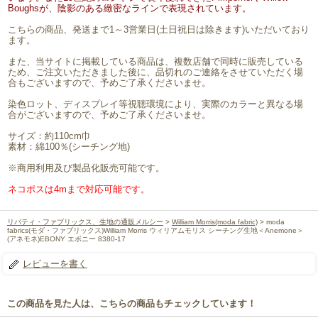
Boughsが、陰影のある緻密なラインで表現されています。
こちらの商品、発送まで1～3営業日(土日祝日は除きます)いただいており
ます。
また、当サイトに掲載している商品は、複数店舗で同時に販売している
ため、ご注文いただきました後に、品切れのご連絡をさせていただく場
合もございますので、予めご了承くださいませ。
染色ロット、ディスプレイ等視聴環境により、実際のカラーと異なる場
合がございますので、予めご了承くださいませ。
サイズ：約110cm巾
素材：綿100％(シーチング地)
※商用利用及び製品化販売可能です。
ネコポスは4mまで対応可能です。
リバティ・ファブリックス、生地の通販メルシー
>
William Morris(moda fabric)
> moda
fabrics(モダ・ファブリックス)William Morris ウィリアムモリス シーチング生地＜Anemone＞
(アネモネ)EBONY エボニー 8380-17
レビューを書く
この商品を見た人は、こちらの商品もチェックしています！