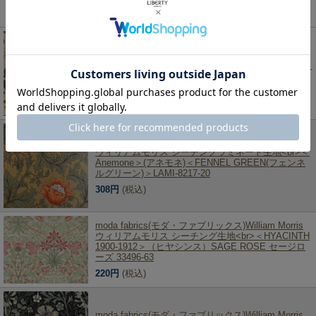
この商品を見た人は、こちらの商品もチェックしています！
moda fabrics(モダ・ファブリックス)William Morris
ウィリアムモリス シーチング生地<br>＜Anemone＞
(アネモネ)PORCELAIN ポーセリン 8380-13
220円
(税込)
moda fabrics(モダ・ファブリックス)William Morris
ウィリアムモリス シーチングラミネート生地<br>＜
Anemone＞(アネモネ)＜FENNEL GREEN(フェンネ
ルグリーン)＞LAMI-8217-20
308円
(税込)
moda fabrics(モダ・ファブリックス)William Morris
ウィリアムモリス シーチング生地<br>＜HYACINTH
1900-1912＞（ヒヤシンス）SAGE ROSE セージロ
ーズ 33496-63
220円
(税込)
moda fabrics(モダ・ファブリックス)William Morris