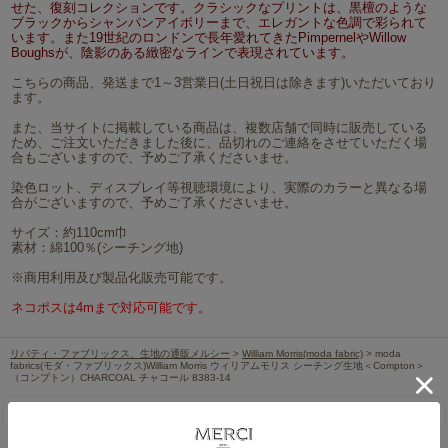
せた、復刻コレクションです。クラシックなプリントは、黒檀のような
ブラックからシャンパンアイボリーまで、エレガントな色調で彩られて
います。また19世紀のロンドンで長年愛れてきたPimpernelやWillow
Boughsが、陰影のある緻密なラインで表現されています。
こちらの商品、発送まで1～3営業日(土日祝日は除きます)いただいており
ます。
また、当サイトに掲載している商品は、複数店舗で同時に販売している
ため、ご注文いただきました後に、品切れのご連絡をさせていただく場
合もございますので、予めご了承くださいませ。
染色ロット、ディスプレイ等視聴環境により、実際のカラーと異なる場
合がございますので、予めご了承くださいませ。
サイズ：約110cm巾
素材：綿100％(シーチング地)
※商用利用及び製品化販売可能です。
ネコポスは4mまで対応可能です。
リバティ・ファブリックス、生地の通販メルシー
>
William Morris(moda fabric)
> moda
fabrics(モダ・ファブリックス)William Morris ウィリアムモリス シーチング生地＜Compton＞
（コンプトン）CHARCOAL チャコール 8383-14
レビューを書く