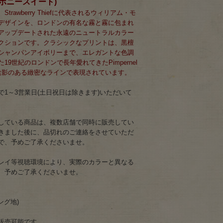
(エボニースイート)
rawberry Thiefに代表されるウィリアム・モ
デザインを、ロンドンの有名な霧と霧に包まれ
アップデートされた永遠のニュートラルカラー
クションです。クラシックなプリントは、黒檀
シャンパンアイボリーまで、エレガントな色調
9世紀のロンドンで長年愛れてきたPimpernel
hsが、陰影のある緻密なラインで表現されています。
1～3営業日(土日祝日は除きます)いただいて
している商品は、複数店舗で同時に販売してい
きました後に、品切れのご連絡をさせていただ
で、予めご了承くださいませ。
レイ等視聴環境により、実際のカラーと異なる
、予めご了承くださいませ。
ング地)
販売可能です。