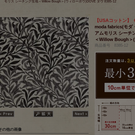
モリス シーチング生地＜Willow Bough＞(ウィローボウ)DOVE ダヴ 8385-12
【USAコットン】
moda fabrics(モ
アムモリス シーチ
＜Willow Bough
商品番号 8385-12
その他の画像