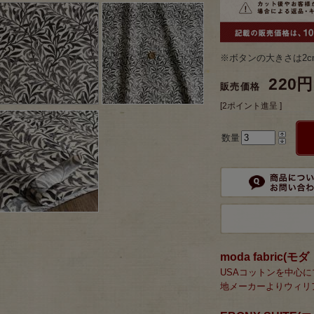
※ボタンの大きさは2c
220円
販売価格
[2ポイント進呈 ]
数量
moda fabric(
USAコットンを中心
地メーカーよりウィリ