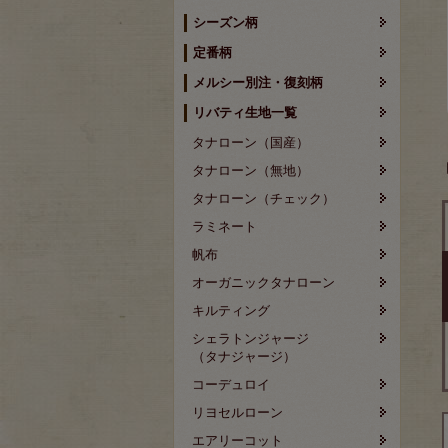
シーズン柄
定番柄
メルシー別注・復刻柄
リバティ生地一覧
タナローン（国産）
タナローン（無地）
タナローン（チェック）
ラミネート
帆布
オーガニックタナローン
キルティング
シェラトンジャージ
（タナジャージ）
コーデュロイ
リヨセルローン
エアリーコット