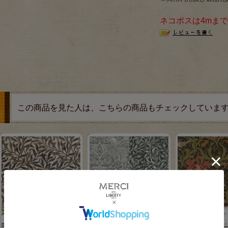
ネコポスは4mま
この商品を見た人は、こちらの商品もチェックしていま
moda fabrics(モダ・ファブリッ
V&A William Morris ウィリアム
moda fabrics(