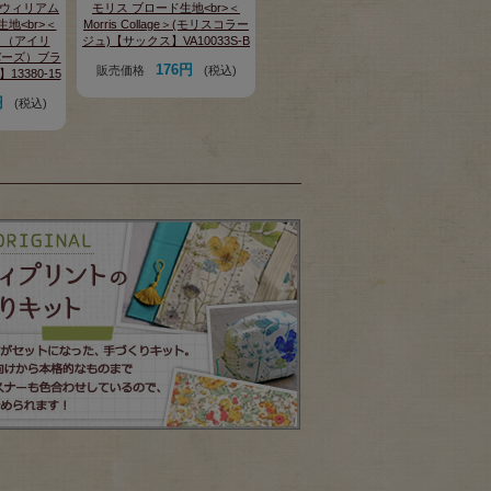
ris ウィリアム
モリス ブロード生地<br>＜
地<br>＜
Morris Collage＞(モリスコラー
rds＞（アイリ
ジュ)【サックス】VA10033S-B
バーズ）ブラ
176円
販売価格
(税込)
】13380-15
円
(税込)