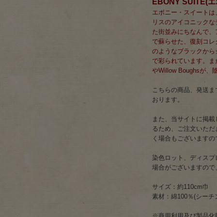
EBONY SUITE
エボニー・スイートは、St
リスのアイコニックな
た街並みにちなんで、
で蘇らせた、復刻コレ
のようなブラックから
で彩られています。また1
やWillow Boug
こちらの商品、発送まで
おります。
また、当サイトに掲載
るため、ご注文いただ
く場合もございますの
染色ロット、ディスプ
場合がございますので
サイズ：約110cm巾
素材：綿100％(シーチ
※商用利用及び製品化