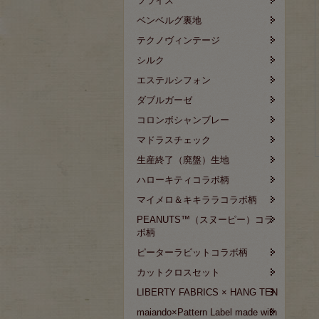
フライス
ベンベルグ裏地
テクノヴィンテージ
シルク
エステルシフォン
ダブルガーゼ
コロンボシャンブレー
マドラスチェック
生産終了（廃盤）生地
ハローキティコラボ柄
マイメロ＆キキララコラボ柄
PEANUTS™（スヌーピー）コラ
ボ柄
ピーターラビットコラボ柄
カットクロスセット
LIBERTY FABRICS × HANG TEN
maiando×Pattern Label made with