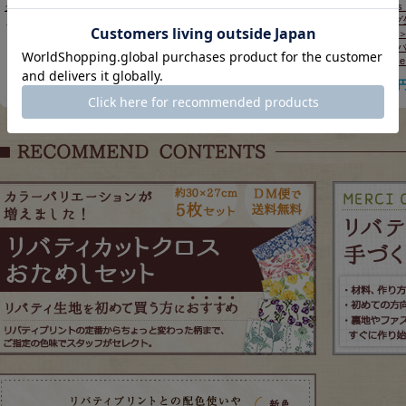
クス)William Morris ウィリアム
モリス ブロード生地<br>＜
クス)William Mor
モリス シーチング生地<br>＜
Morris Collage＞(モリスコラー
モリス シーチング生
Willow Bough＞(ウィローボ
ジュ)【モノトーン】
Iris Florals Bi
ウ)PORCELAIN ポーセリン
VA10033S-D
ス・フローラル・
8385-13
ック 【Morris Muse
176円
販売価格
(税込)
220円
220
販売価格
(税込)
販売価格