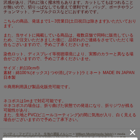
沢感があり、汚れに強く撥水性もあります。カットしてもほつれること
が無いので、切りっぱなしでも使えて便利です。バッグ、ポーチやラン
チョンマット、テーブルクロスなどにおすすめです。
こちらの商品、発送まで1～3営業日(土日祝日は除きます)いただいており
ます。
また、当サイトに掲載している商品は、複数店舗で同時に販売している
ため、ご注文いただきました後に、品切れのご連絡をさせていただく場
合もございますので、予めご了承くださいませ。
染色ロット、ディスプレイ等視聴環境により、実際のカラーと異なる場
合がございますので、予めご了承くださいませ。
サイズ：約110cm巾
素材：綿100％(オックス) つや消し(マット)ラミネート MADE IN JAPAN
日本製
※商用利用及び製品化販売可能です。
ネコポスは1mまで対応可能です。
※ネコポスの場合は、折り曲げた状態での発送になり、折りジワが残る
可能性があり、
また、生地とPVC(ビニールコーティング)の間に気泡が入り、白く見える
場合がございますので予めご了承下さい。
リバティ・ファブリックス、生地の通販メルシー
>
William Morris(moda fabric)
> moda
fabrics(モダ・ファブリックス)William Morris ウィリアムモリス オックスラミネート生地＜