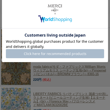
Pimpernel＞(ピンパネル)BROWNブラウン LAMI-8365-16T
レビューを書く
この商品を見た人は、こちらの商品もチェックしています！
moda fabrics(モダ・ファブリックス)William Morris
ウィリアムモリス オックスラミネート生地<br>＜
Anemone＞(アネモネ)＜TURTLE DOVE(タートルダ
ヴ)＞LAMI-8217-22T
352円
(税込)
moda fabrics(モダ・ファブリックス)William Morris
ウィリアムモリス シーチング生地<br>＜Pimpernel
＞(ピンパネル)＜BROWN(ブラウン)＞8365-16
220円
(税込)
LIBERTY FABRICS リバティプリント 国産つや消し
ラミネート(ビニールコーティング生地)【エターナ
ル】<br>＜Florence May＞(フローレンスメ
イ)MATLAMI3632002BE