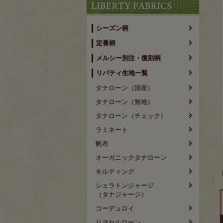
シーズン柄
定番柄
メルシー別注・復刻柄
リバティ生地一覧
タナローン（国産）
タナローン（無地）
タナローン（チェック）
ラミネート
帆布
オーガニックタナローン
キルティング
シェラトンジャージ
（タナジャージ）
コーデュロイ
リヨセルローン