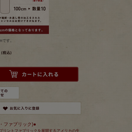
mです。
(税込)
(モダ・ファブリック)●
にプリントファブリックを展開するアメリカの生