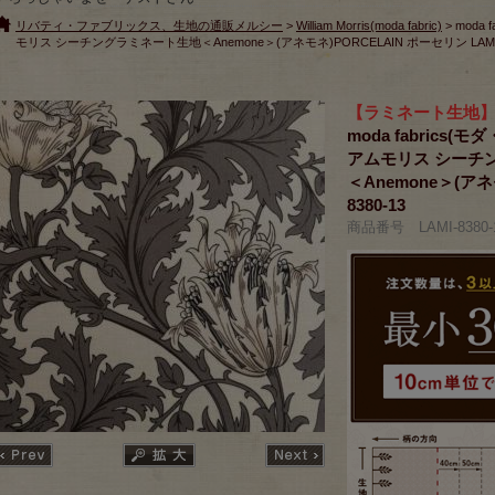
リバティ・ファブリックス、生地の通販メルシー
>
William Morris(moda fabric)
> moda
モリス シーチングラミネート生地＜Anemone＞(アネモネ)PORCELAIN ポーセリン LAMI-8
【ラミネート生地
moda fabrics(モ
アムモリス シーチ
＜Anemone＞(アネ
8380-13
商品番号 LAMI-8380-