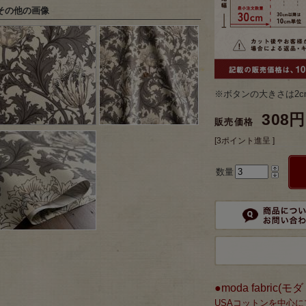
その他の画像
※ボタンの大きさは2c
308円
販売価格
[3ポイント進呈 ]
数量
●moda fabric
USAコットンを中心