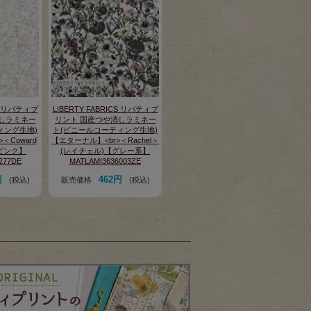
CS リバティプ
LIBERTY FABRICS リバティプ
しラミネー
リント 国産つや消しラミネー
ィング生地)
ト(ビニールコーティング生地)
＜Coward
【エターナル】<br>＜Rachel＞
ピンク】
(レイチェル)【グレー系】
277DE
MATLAMI3636003ZE
円
462円
(税込)
販売価格
(税込)