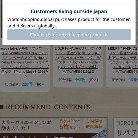
moda fabrics(モダ・ファブリッ
LIBERTY FABRICS リバティプ
LIBERTY FABRI
クス)William Morris ウィリアム
リント 国産つや消しラミネー
リント 国産つや消
モリス シーチング生地<br>＜
ト(ビニールコーティング生地)
ト(ビニールコーテ
Willow Blenders Leaf＞（ウィロ
【エターナル】<br>＜Felda＞
【エターナル】<br>
ー・ブレンダーズ・リーフ）ブ
(フェルダ)【ブラック地】
＞(カワード)【
ラック 【Morris Muse】13387-
MATLAMI3631116ZE
MATLAMI3638
15
462円
484
販売価格
(税込)
販売価格
220円
販売価格
(税込)