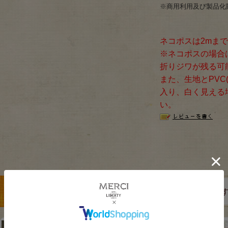
※商用利用及び製品化
ネコポスは2mま
※ネコポスの場合
折りジワが残る可
また、生地とPVC
入り、白く見える
い。
この商品を見た人は、こちらの商品もチェックしていま