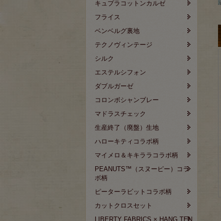
キュプラコットンカルゼ
フライス
ベンベルグ裏地
テクノヴィンテージ
シルク
エステルシフォン
ダブルガーゼ
コロンボシャンブレー
マドラスチェック
生産終了（廃盤）生地
ハローキティコラボ柄
マイメロ＆キキララコラボ柄
PEANUTS™（スヌーピー）コラ
ボ柄
ピーターラビットコラボ柄
カットクロスセット
LIBERTY FABRICS × HANG TEN