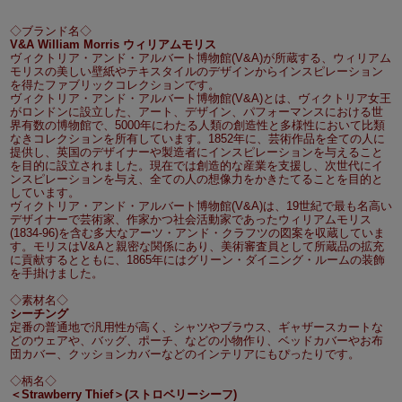
◇ブランド名◇
V&A William Morris ウィリアムモリス
ヴィクトリア・アンド・アルバート博物館(V&A)が所蔵する、ウィリアム
モリスの美しい壁紙やテキスタイルのデザインからインスピレーション
を得たファブリックコレクションです。
ヴィクトリア・アンド・アルバート博物館(V&A)とは、ヴィクトリア女王
がロンドンに設立した、アート、デザイン、パフォーマンスにおける世
界有数の博物館で、5000年にわたる人類の創造性と多様性において比類
なきコレクションを所有しています。1852年に、芸術作品を全ての人に
提供し、英国のデザイナーや製造者にインスピレーションを与えること
を目的に設立されました。現在では創造的な産業を支援し、次世代にイ
ンスピレーションを与え、全ての人の想像力をかきたてることを目的と
しています。
ヴィクトリア・アンド・アルバート博物館(V&A)は、19世紀で最も名高い
デザイナーで芸術家、作家かつ社会活動家であったウィリアムモリス
(1834-96)を含む多大なアーツ・アンド・クラフツの図案を収蔵していま
す。モリスはV&Aと親密な関係にあり、美術審査員として所蔵品の拡充
に貢献するとともに、1865年にはグリーン・ダイニング・ルームの装飾
を手掛けました。
◇素材名◇
シーチング
定番の普通地で汎用性が高く、シャツやブラウス、ギャザースカートな
どのウェアや、バッグ、ポーチ、などの小物作り、ベッドカバーやお布
団カバー、クッションカバーなどのインテリアにもぴったりです。
◇柄名◇
＜Strawberry Thief＞(ストロベリーシーフ)