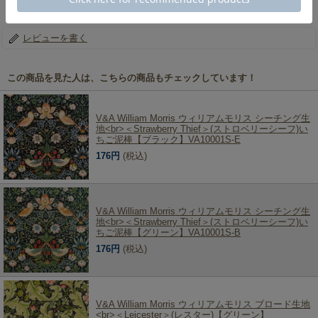
ウィリアムモリス シーチング生地＜Strawberry Thief＞(ストロベリーシーフ)いちご泥棒【ライ
トブルー】VA10001S-G
レビューを書く
この商品を見た人は、こちらの商品もチェックしています！
V&A William Morris ウィリアムモリス シーチング生
地<br>＜Strawberry Thief＞(ストロベリーシーフ)い
ちご泥棒【ブラック】VA10001S-E
176円
(税込)
V&A William Morris ウィリアムモリス シーチング生
地<br>＜Strawberry Thief＞(ストロベリーシーフ)い
ちご泥棒【グリーン】VA10001S-B
176円
(税込)
V&A William Morris ウィリアムモリス ブロード生地
<br>＜Leicester＞(レスター)【グリーン】