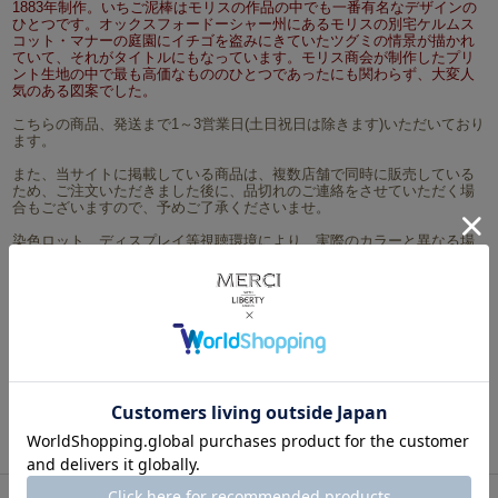
1883年制作。いちご泥棒はモリスの作品の中でも一番有名なデザインの
ひとつです。オックスフォードーシャー州にあるモリスの別宅ケルムス
コット・マナーの庭園にイチゴを盗みにきていたツグミの情景が描かれ
ていて、それがタイトルにもなっています。モリス商会が制作したプリ
ント生地の中で最も高価なもののひとつであったにも関わらず、大変人
気のある図案でした。
こちらの商品、発送まで1～3営業日(土日祝日は除きます)いただいており
ます。
また、当サイトに掲載している商品は、複数店舗で同時に販売している
ため、ご注文いただきました後に、品切れのご連絡をさせていただく場
合もございますので、予めご了承くださいませ。
染色ロット、ディスプレイ等視聴環境により、実際のカラーと異なる場
合がございますので、予めご了承くださいませ。
※柄の特性上、柄の歪みが避けられない商品のため、柄の歪みを理由と
する返品はお受けできませんので、予めご了承の上、ご注文お願い致し
ます。
サイズ：約108cm巾
素材：綿100％(シーチング地) MADE IN JAPAN 日本製
※商用利用及び製品化販売可能です。
ネコポスは2mまで対応可能です。
リバティ・ファブリックス、生地の通販メルシー
>
William Morris(V&A)
> V&A William Morris