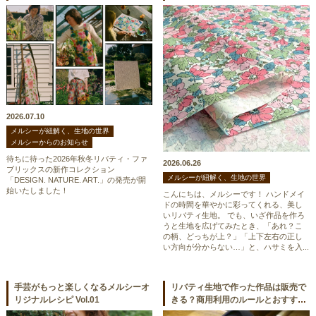
の真髄に迫るコレクション
2026.07.10
メルシーが紐解く、生地の世界
メルシーからのお知らせ
待ちに待った2026年秋冬リバティ・ファ
2026.06.26
ブリックスの新作コレクション
メルシーが紐解く、生地の世界
「DESIGN. NATURE. ART.」の発売が開
始いたしました！
こんにちは、メルシーです！ ハンドメイ
ドの時間を華やかに彩ってくれる、美し
いリバティ生地。 でも、いざ作品を作ろ
うと生地を広げてみたとき、「あれ？こ
の柄、どっちが上？」「上下左右の正し
い方向が分からない…」と、ハサミを入...
手芸がもっと楽しくなるメルシーオ
リバティ生地で作った作品は販売で
リジナルレシピ Vol.01
きる？商用利用のルールとおすすめ
活用術