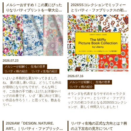
メルシーおすすめ！この夏にぴった
2026SSコレクションでミッフィー
りなリバティプリントを一挙大公
とリバティ・ファブリックスの初コ
開！
ラボが実現！
2026.07.23
メルシーが紐解く、生地の世界
リバティ柄の紹介
リバティ生地の紹介
2026.07.16
いよいよ本格的な夏がやってきました
メルシーが紐解く、生地の世界
ね。 夏の蒸し暑い日は、どうしても外出
リバティ柄の紹介
が億劫になりがちですが、そんな時こ
そ、ご自身の手で縫い上げたお洋服やバ
オランダを代表するウサギのキャラクタ
ッグの出番です。 いざ「夏に向けて新し
ー「ミッフィー」とリバティ・ファブリ
い作品を作ろう！」と思っても、数ある
ックスの初コラボとなる2026SSコレクシ
リバ...
ョンが、新しく仲間入りしました！
2026AW「DESIGN. NATURE.
リバティ生地の正式な方向とは？柄
ART.」｜リバティ・ファブリックス
の上下左右の見方について