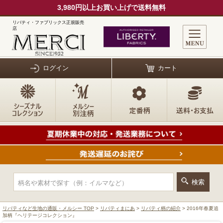
3,980円以上お買い上げで送料無料
リバティ・ファブリックス正規販売
店
ログイン
カート
リバティなど生地の通販・メルシー TOP
>
リバティまにあ
>
リバティ柄の紹介
> 2016年春夏追
加柄『ヘリテージコレクション』