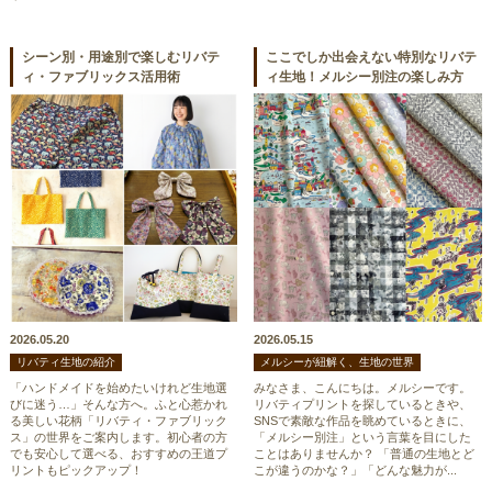
シーン別・用途別で楽しむリバテ
ここでしか出会えない特別なリバテ
ィ・ファブリックス活用術
ィ生地！メルシー別注の楽しみ方
2026.05.20
2026.05.15
リバティ生地の紹介
メルシーが紐解く、生地の世界
「ハンドメイドを始めたいけれど生地選
みなさま、こんにちは。メルシーです。
びに迷う…」そんな方へ。ふと心惹かれ
リバティプリントを探しているときや、
る美しい花柄「リバティ・ファブリック
SNSで素敵な作品を眺めているときに、
ス」の世界をご案内します。初心者の方
「メルシー別注」という言葉を目にした
でも安心して選べる、おすすめの王道プ
ことはありませんか？ 「普通の生地とど
リントもピックアップ！
こが違うのかな？」「どんな魅力が...