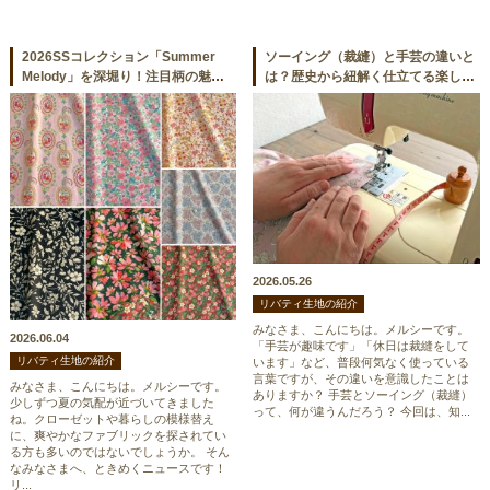
2026SSコレクション「Summer
ソーイング（裁縫）と手芸の違いと
Melody」を深堀り！注目柄の魅力
は？歴史から紐解く仕立てる楽しみ
をご紹介
方
2026.05.26
リバティ生地の紹介
みなさま、こんにちは。メルシーです。
2026.06.04
「手芸が趣味です」「休日は裁縫をして
リバティ生地の紹介
います」など、普段何気なく使っている
言葉ですが、その違いを意識したことは
みなさま、こんにちは。メルシーです。
ありますか？ 手芸とソーイング（裁縫）
少しずつ夏の気配が近づいてきました
って、何が違うんだろう？ 今回は、知...
ね。クローゼットや暮らしの模様替え
に、爽やかなファブリックを探されてい
る方も多いのではないでしょうか。 そん
なみなさまへ、ときめくニュースです！
リ...