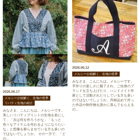
2026.06.12
メルシーが紐解く、生地の世界
みなさま、こんにちは。メルシーです。
手作りの楽しさに魅了され、ご自身のブ
ランドを立ち上げたり、ハンドメイド作
2026.06.17
家として活動されたりしている方も多い
メルシーが紐解く、生地の世界
のではないでしょうか。丹精込めて作っ
リバティ生地の紹介
た作品や制作物を誰かに喜んでもらえる
の...
みなさま、こんにちは。メルシーです。
美しいリバティプリントの生地を前にし
て、「次は何を作ろうかな」「もっと
色々なアイテムを作れるようになりたい
な」と想像を膨らませている方も多いの
ではないでしょうか。 その一方で、「ど
の...