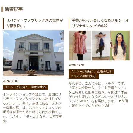
新着記事
リバティ・ファブリックスの世界が
手芸がもっと楽しくなるメルシーオ
古都奈良に。
リジナルレシピ Vol.02
2026.07.31
メルシーが紐解く、生地の世界
リバティ生地の紹介
2026.08.07
みなさま、こんにちは。メルシーです。
メルシーが紐解く、生地の世界
「基本の小物作り」や「お洋服キット」
をご紹介した前回に続き、今回は「手芸
オンラインショップを通じて、全国にリ
がもっと楽しくなるメルシーオリジナル
バティ・ファブリックスをお届けしてい
レシピ Vol.02」をお届けします。 ▼前回
るメルシー。実は、奈良にある「メルシ
ご紹介させていただいたVol...
ー奈良本店」は、元々ネットショップの
運営や倉庫のために建てられた建物でし
た。 しかし、「せっかくなら、日本で発
売...