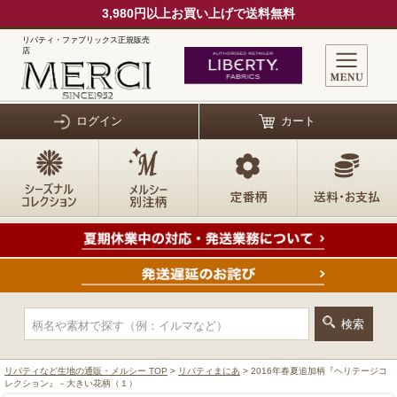
3,980円以上お買い上げで送料無料
リバティ・ファブリックス正規販売
店
ログイン
カート
リバティなど生地の通販・メルシー TOP
>
リバティまにあ
> 2016年春夏追加柄『ヘリテージコ
レクション』－大きい花柄（１）