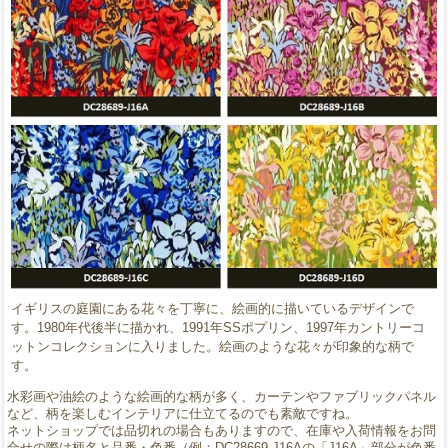
イギリスの庭園にある花々を丁寧に、絵画的に描いているデザインで
す。1980年代後半に描かれ、1991年SSポプリン、1997年カントリーコ
ットンコレクションに入りました。絵画のような花々が印象的な柄で
す。
水彩画や油絵のような絵画的な柄が多く、カーテンやファブリックパネル
など、柄を楽しむインテリアに仕立てるのでも素敵ですね。
ネットショップでは品切れの場合もありますので、在庫や入荷情報をお問
合せの際は柄名と品番・色番（例：DC28669-J16Aの「J16A」部分が色番