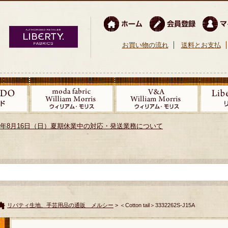
お買い物の流れ
送料とお支払
026年8月16日（日）夏期休業中の対応・発送業務について
リバティ生地、手芸用品の通販 メルシー
> ＜Cotton tail＞3332262S-J15A