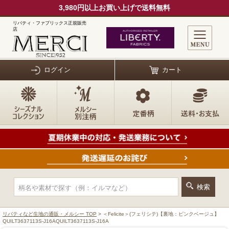
3,980円以上お買い上げで送料無料
リバティ・ファブリックス正規販売
店
ログイン
カート
リバティなど生地の通販・メルシー TOP
> ＜Felicite＞(フェリシテ)【裏地：ピンクベージュ】
QUILT3637113S-J16AQUILT3637113S-J16A