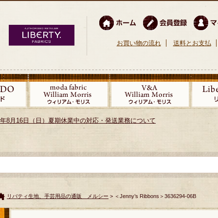
お買い物の流れ
送料とお支払
026年8月16日（日）夏期休業中の対応・発送業務について
リバティ生地、手芸用品の通販 メルシー
> ＜Jenny’s Ribbons＞3636294-06B