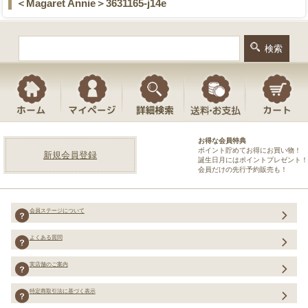
＜Magaret Annie＞3631165-j14e
お得な会員特典
ポイント貯めてお得にお買い物！
新規会員登録
誕生日月にはポイントプレゼント！
会員だけの先行予約販売も！
会員ステージについて
よくある質問
実店舗のご案内
特定商取引法に基づく表示