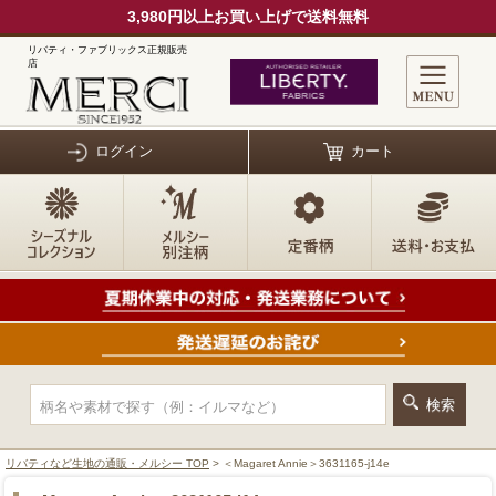
3,980円以上お買い上げで送料無料
リバティ・ファブリックス正規販売
店
ログイン
カート
リバティなど生地の通販・メルシー TOP
> ＜Magaret Annie＞3631165-j14e