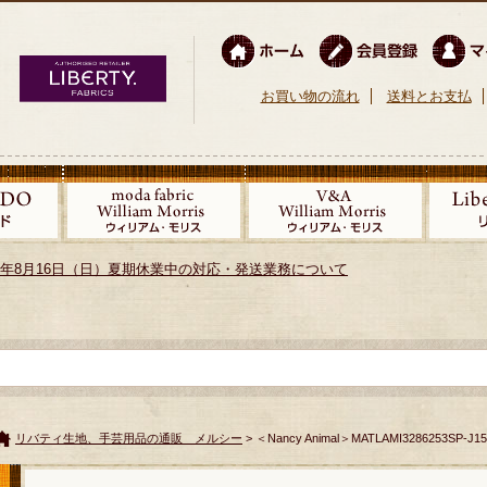
お買い物の流れ
送料とお支払
026年8月16日（日）夏期休業中の対応・発送業務について
リバティ生地、手芸用品の通販 メルシー
> ＜Nancy Animal＞MATLAMI3286253SP-J1