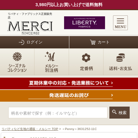
3,980円以上お買い上げで送料無料
リバティ・ファブリックス正規販売
店
ログイン
カート
リバティなど生地の通販・メルシー TOP
> ＜Penny＞3631252-11C