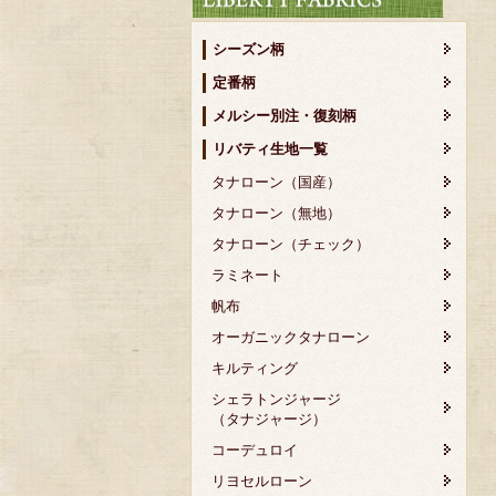
シーズン柄
定番柄
メルシー別注・復刻柄
リバティ生地一覧
タナローン（国産）
タナローン（無地）
タナローン（チェック）
ラミネート
帆布
オーガニックタナローン
キルティング
シェラトンジャージ
（タナジャージ）
コーデュロイ
リヨセルローン