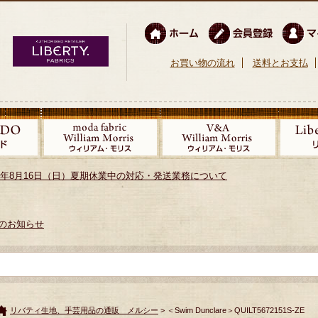
お買い物の流れ
送料とお支払
026年8月16日（日）夏期休業中の対応・発送業務について
のお知らせ
リバティ生地、手芸用品の通販 メルシー
> ＜Swim Dunclare＞QUILT5672151S-ZE