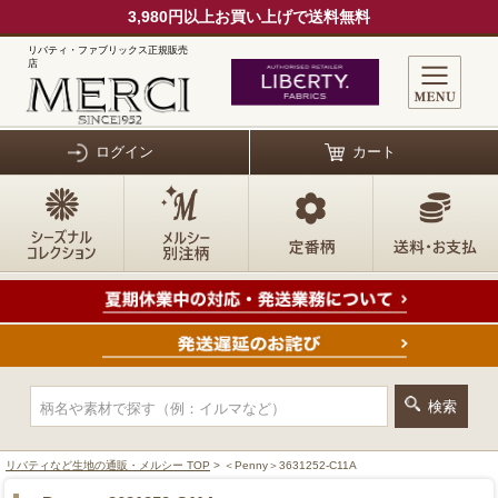
3,980円以上お買い上げで送料無料
リバティ・ファブリックス正規販売
店
ログイン
カート
リバティなど生地の通販・メルシー TOP
> ＜Penny＞3631252-C11A