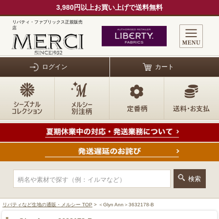
3,980円以上お買い上げで送料無料
リバティ・ファブリックス正規販売
店
ログイン
カート
リバティなど生地の通販・メルシー TOP
> ＜Glyn Ann＞3632178-B