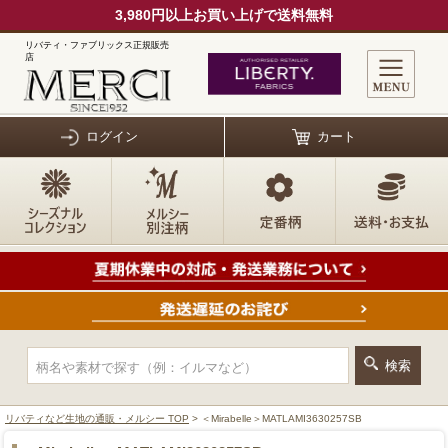
3,980円以上お買い上げで送料無料
リバティ・ファブリックス正規販売
店
ログイン
カート
リバティなど生地の通販・メルシー TOP
> ＜Mirabelle＞MATLAMI3630257SB