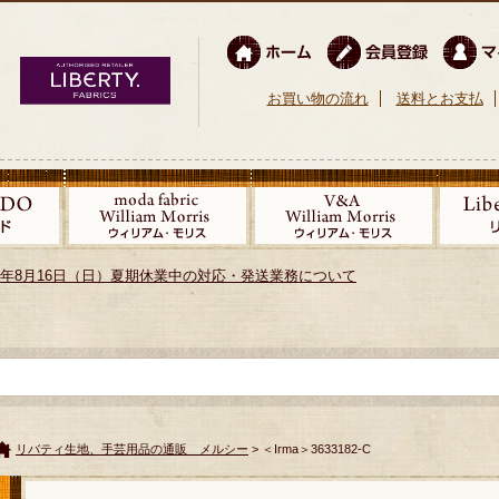
お買い物の流れ
送料とお支払
026年8月16日（日）夏期休業中の対応・発送業務について
リバティ生地、手芸用品の通販 メルシー
> ＜Irma＞3633182-C