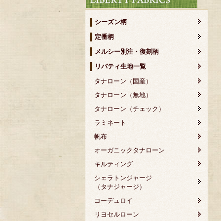
シーズン柄
定番柄
メルシー別注・復刻柄
リバティ生地一覧
タナローン（国産）
タナローン（無地）
タナローン（チェック）
ラミネート
帆布
オーガニックタナローン
キルティング
シェラトンジャージ
（タナジャージ）
コーデュロイ
リヨセルローン