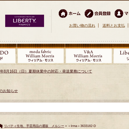
お買い物の流れ
送料とお支払
026年8月16日（日）夏期休業中の対応・発送業務について
のお知らせ
リバティ生地、手芸用品の通販 メルシー
> ＜Irma＞3633182-D