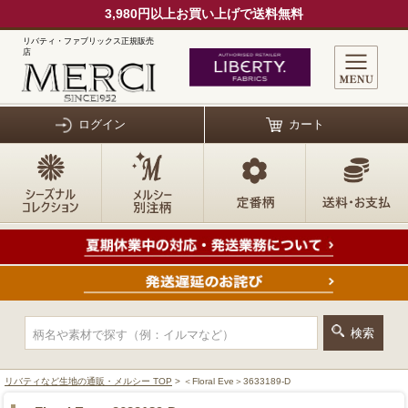
3,980円以上お買い上げで送料無料
リバティ・ファブリックス正規販売
店
ログイン
カート
リバティなど生地の通販・メルシー TOP
> ＜Floral Eve＞3633189-D