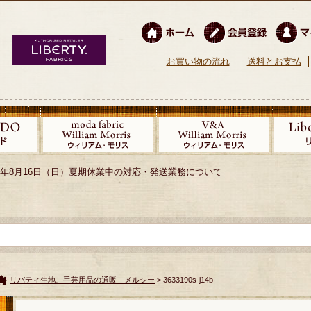
お買い物の流れ
送料とお支払
026年8月16日（日）夏期休業中の対応・発送業務について
リバティ生地、手芸用品の通販 メルシー
> 3633190s-j14b