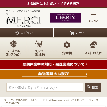
3,980円以上お買い上げで送料無料
リバティ・ファブリックス正規販売
店
ログイン
カート
リバティなど生地の通販・メルシー TOP
> ＜Strawberry Feast＞(ストロベリー・フィース
ト)3637189-17A