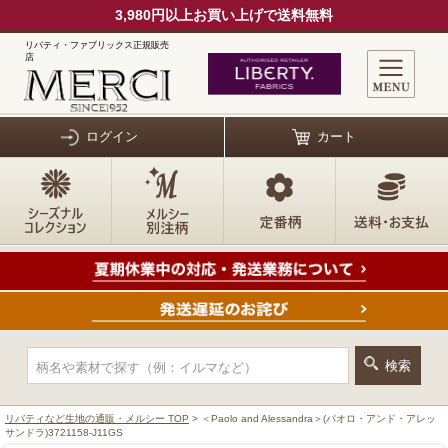
3,980円以上お買い上げで送料無料
リバティ・ファブリックス正規販売
店
ログイン
カート
リバティなど生地の通販・メルシー TOP
> ＜Paolo and Alessandra＞(パオロ・アンド・アレッ
サンドラ)3721158-J11GS