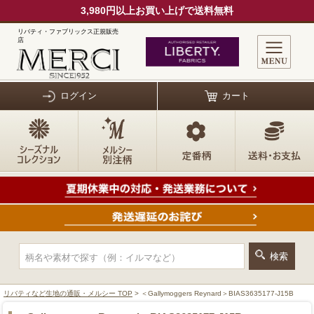
3,980円以上お買い上げで送料無料
リバティ・ファブリックス正規販売
店
ログイン
カート
リバティなど生地の通販・メルシー TOP
> ＜Gallymoggers Reynard＞BIAS3635177-J15B