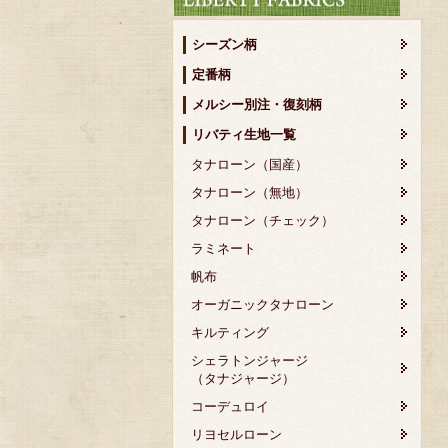
シーズン柄
定番柄
メルシー別注・復刻柄
リバティ生地一覧
タナローン（国産）
タナローン（無地）
タナローン（チェック）
ラミネート
帆布
オーガニックタナローン
キルティング
シェラトンジャージ
（タナジャージ）
コーデュロイ
リヨセルローン