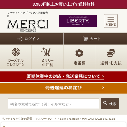
3,980円以上お買い上げで送料無料
リバティ・ファブリックス正規販売
店
ログイン
カート
リバティなど生地の通販・メルシー TOP
> ＜Spring Garden＞MATLAMI-DC28541-J15B