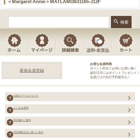
＜Margaret Annie＞MATLAMI3631165-J12F
お得な会員特典
ポイント貯めてお得にお買い物！
新規会員登録
誕生日月にはポイントプレゼント！
会員だけの先行予約販売も！
会員ステージについて
よくある質問
実店舗のご案内
特定商取引法に基づく表示