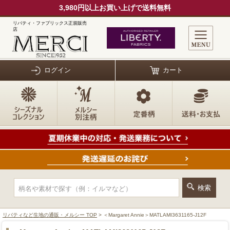
3,980円以上お買い上げで送料無料
リバティ・ファブリックス正規販売
店
ログイン
カート
リバティなど生地の通販・メルシー TOP
> ＜Margaret Annie＞MATLAMI3631165-J12F