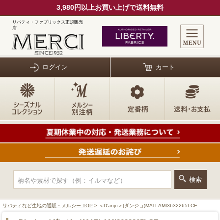
3,980円以上お買い上げで送料無料
リバティ・ファブリックス正規販売
店
ログイン
カート
リバティなど生地の通販・メルシー TOP
> ＜D’anjo＞(ダンジョ)MATLAMI3632265LCE