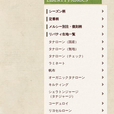
シーズン柄
定番柄
メルシー別注・復刻柄
リバティ生地一覧
タナローン（国産）
タナローン（無地）
タナローン（チェック）
ラミネート
帆布
オーガニックタナローン
キルティング
シェラトンジャージ
（タナジャージ）
コーデュロイ
リヨセルローン